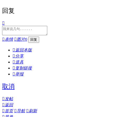
回复


表情

图片
0

返回本版

分享

道具

复制链接

举报
取消

发帖

返回

首页

导航

刷新

菜单