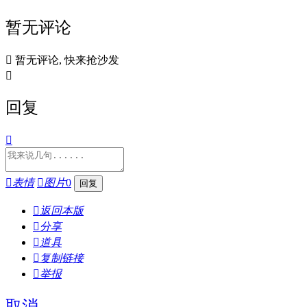
暂无评论

暂无评论, 快来抢沙发

回复


表情

图片
0

返回本版

分享

道具

复制链接

举报
取消