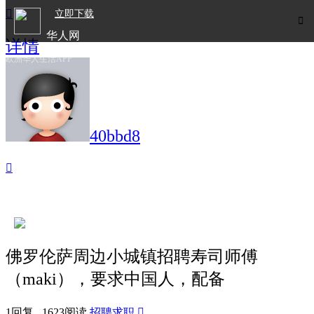

立即下载

华人网
详情
欧洲华人生活APP
40bbd8

佛罗伦萨周边小城镇招聘寿司师傅
（maki），要求中国人，配备
1回复 1623阅读
招聘求职
