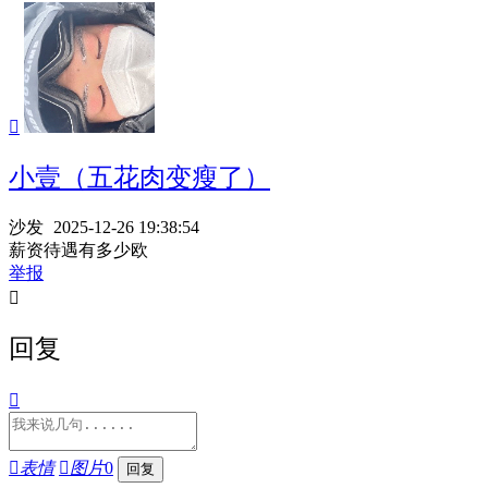

小壹（五花肉变瘦了）
沙发
2025-12-26 19:38:54
薪资待遇有多少欧
举报

回复


表情

图片
0