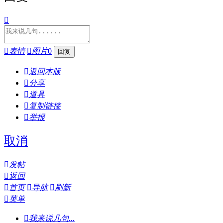


表情

图片
0

返回本版

分享

道具

复制链接

举报
取消

发帖

返回

首页

导航

刷新

菜单

我来说几句...