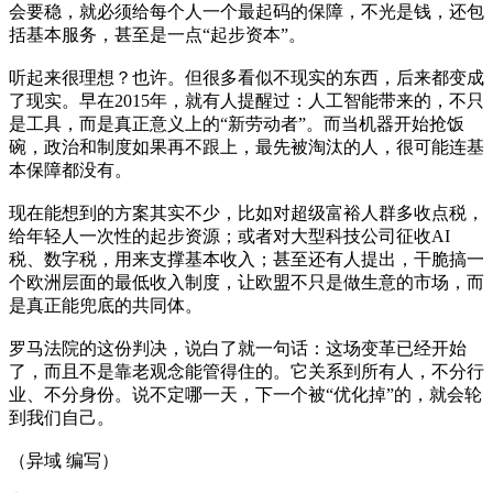
会要稳，就必须给每个人一个最起码的保障，不光是钱，还包
括基本服务，甚至是一点“起步资本”。
听起来很理想？也许。但很多看似不现实的东西，后来都变成
了现实。早在2015年，就有人提醒过：人工智能带来的，不只
是工具，而是真正意义上的“新劳动者”。而当机器开始抢饭
碗，政治和制度如果再不跟上，最先被淘汰的人，很可能连基
本保障都没有。
现在能想到的方案其实不少，比如对超级富裕人群多收点税，
给年轻人一次性的起步资源；或者对大型科技公司征收AI
税、数字税，用来支撑基本收入；甚至还有人提出，干脆搞一
个欧洲层面的最低收入制度，让欧盟不只是做生意的市场，而
是真正能兜底的共同体。
罗马法院的这份判决，说白了就一句话：这场变革已经开始
了，而且不是靠老观念能管得住的。它关系到所有人，不分行
业、不分身份。说不定哪一天，下一个被“优化掉”的，就会轮
到我们自己。
（异域 编写）