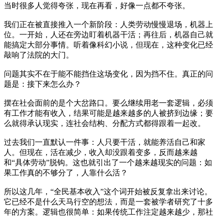
当时很多人觉得夸张，现在再看，好像一点都不夸张。
我们正在被直接推入一个新阶段：人类劳动慢慢退场，机器上
位。一开始，人还在旁边盯着机器干活；再往后，机器自己就
能搞定大部分事情。听着像科幻小说，但现在，这种变化已经
敲响了法院的大门。
问题其实不在于能不能挡住这场变化，因为挡不住。真正的问
题是：接下来怎么办？
摆在社会面前的是个大岔路口。要么继续用老一套逻辑，必须
有工作才能有收入，结果可能是越来越多的人被挤到边缘；要
么就得承认现实，连社会结构、分配方式都得跟着一起改。
过去我们一直默认一件事：人只要干活，就能养活自己和家
人。但现在，活在减少，收入却没跟着变多，反而越来越
和“具体劳动”脱钩。这也就引出了一个越来越现实的问题：如
果工作真的不够分了，人靠什么活？
所以这几年，“全民基本收入”这个词开始被反复拿出来讨论。
它已经不是什么天马行空的想法，而是一套被学者研究了十多
年的方案。逻辑也很简单：如果传统工作注定越来越少，那社