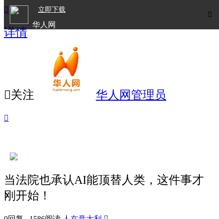

立即下载

华人网
详情
欧洲华人生活APP

关注
华人网管理员

当法院也承认AI能顶替人类，这件事才
刚开始！
0回复 1586阅读
人在意大利
