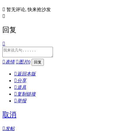

暂无评论, 快来抢沙发

回复


表情

图片
0

返回本版

分享

道具

复制链接

举报
取消

发帖