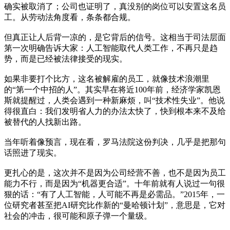
确实被取消了；公司也证明了，真没别的岗位可以安置这名员
工。从劳动法角度看，条条都合规。
但真正让人后背一凉的，是它背后的信号。这相当于司法层面
第一次明确告诉大家：人工智能取代人类工作，不再只是趋
势，而是已经被法律接受的现实。
如果非要打个比方，这名被解雇的员工，就像技术浪潮里
的“第一个中招的人”。其实早在将近100年前，经济学家凯恩
斯就提醒过，人类会遇到一种新麻烦，叫“技术性失业”。他说
得很直白：我们发明省人力的办法太快了，快到根本来不及给
被替代的人找新出路。
当年听着像预言，现在看，罗马法院这份判决，几乎是把那句
话照进了现实。
更扎心的是，这次并不是因为公司经营不善，也不是因为员工
能力不行，而是因为“机器更合适”。十年前就有人说过一句很
狠的话：“有了人工智能，人可能不再是必需品。”2015年，一
位研究者甚至把AI研究比作新的“曼哈顿计划”，意思是，它对
社会的冲击，很可能和原子弹一个量级。