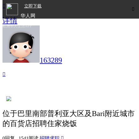

立即下载

华人网
详情
欧洲华人生活APP
163289

位于巴里南部普利亚大区及Bari附近城市
的百货店招聘住家烧饭
0回复 1541阅读
招聘求职
