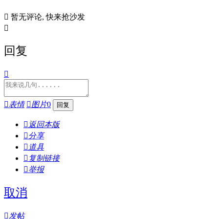

暂无评论, 快来抢沙发

回复


表情

图片
0

返回本版

分享

道具

复制链接

举报
取消

发帖