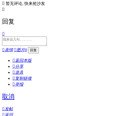

暂无评论, 快来抢沙发

回复


表情

图片
0

返回本版

分享

道具

复制链接

举报
取消

发帖

返回