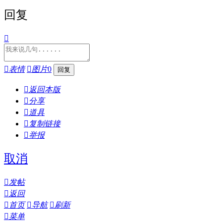
回复


表情

图片
0

返回本版

分享

道具

复制链接

举报
取消

发帖

返回

首页

导航

刷新

菜单