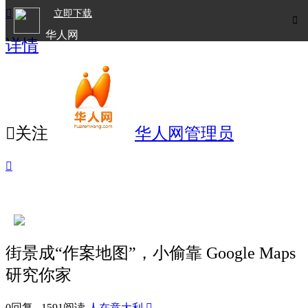

立即下载

华人网
详情
欧洲华人生活APP

关注
华人网管理员

街景成“作案地图”，小偷靠 Google Maps
研究你家
0回复 1591阅读
人在意大利
