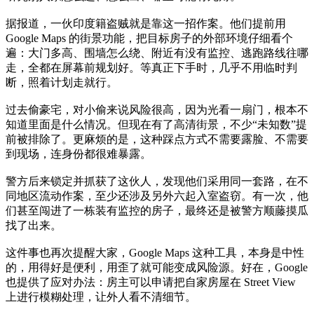
据报道，一伙印度籍盗贼就是靠这一招作案。他们提前用
Google Maps 的街景功能，把目标房子的外部环境仔细看个
遍：大门多高、围墙怎么绕、附近有没有监控、逃跑路线往哪
走，全都在屏幕前规划好。等真正下手时，几乎不用临时判
断，照着计划走就行。
过去偷豪宅，对小偷来说风险很高，因为光看一扇门，根本不
知道里面是什么情况。但现在有了高清街景，不少“未知数”提
前被排除了。更麻烦的是，这种踩点方式不需要露脸、不需要
到现场，连身份都很难暴露。
警方后来锁定并抓获了这伙人，发现他们采用同一套路，在不
同地区流动作案，至少还涉及另外六起入室盗窃。有一次，他
们甚至闯进了一栋装有监控的房子，最终还是被警方顺藤摸瓜
找了出来。
这件事也再次提醒大家，Google Maps 这种工具，本身是中性
的，用得好是便利，用歪了就可能变成风险源。好在，Google
也提供了应对办法：房主可以申请把自家房屋在 Street View
上进行模糊处理，让外人看不清细节。