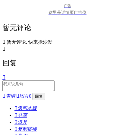
广告
这里是详情页广告位
暂无评论

暂无评论, 快来抢沙发

回复


表情

图片
0

返回本版

分享

道具

复制链接