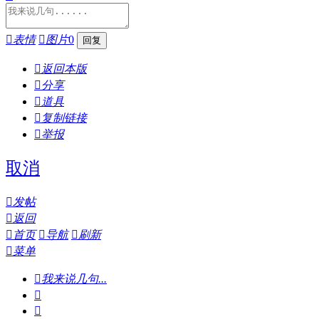

表情

图片
0

返回本版

分享

道具

复制链接

举报
取消

发帖

返回

首页

导航

刷新

菜单

我来说几句...

