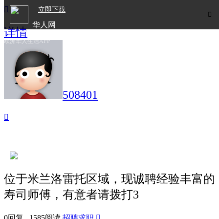

立即下载

华人网
详情
欧洲华人生活APP
508401

位于米兰洛雷托区域，现诚聘经验丰富的
寿司师傅，有意者请拨打3
0回复 1585阅读
招聘求职
