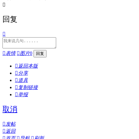

回复


表情

图片
0

返回本版

分享

道具

复制链接

举报
取消

发帖

返回

首页

导航

刷新