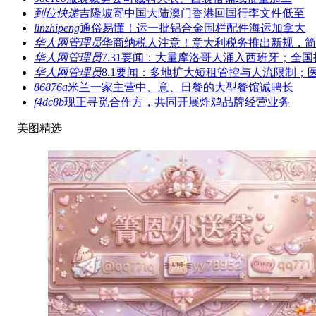
到位快递
吉隆坡寄中国大陆澳门香港回国行李文件低至
linzhipeng
通俗易懂！运一批铝合金围栏配件海运加拿大
华人网管理员
华商纳税人注意！意大利税务推出新规，简
华人网管理员
7.31要闻：大量摩洛哥人涌入西班牙；全国
华人网管理员
8.1要闻：多地扩大短租管控与人流限制；
86876a
米兰一家主营中、意、日餐的大型餐馆诚聘长
f4dc8b
现正寻觅合作方，共同开展炸鸡品牌经营业务
美图精选