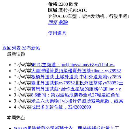
价格:
2200 欧元
区域:
普拉托PRATO
奔驰A160车型，柴油发动机，行驶里程
回复
删除
使用道具
返回列表
发布新帖
最新话题
1 小时前
💸TG主頻道：[url]https://t.me/+ZyxTbuLw-
1 小时前
大臺灣暖箐恩頂級優質外送茶+line：yy78952
1 小时前
板橋外送茶 土城外送茶 中和外送茶賴yy7895
1 小时前
臺北外送茶賴yy78952北投外送茶賴yy78952士
1 小时前
箐恩外送茶莊~給你五星級的服務^^加line：y
3 小时前
8.6要闻：第四波热浪袭卷全意27城发红色预
3 小时前
米兰六大购物中心接炸弹威胁紧急疏散，线索
4 小时前
找巴多瓦暂住证，3242892899
本周热点
00e1e0
服装裁剪公司诚聘大衣、西装搭铺或批量加工