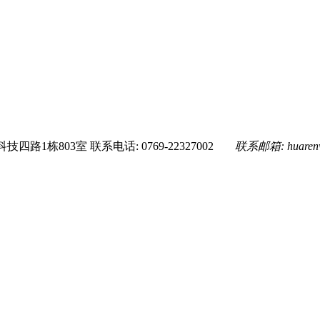
技四路1栋803室
联系电话: 0769-22327002
联系邮箱:
huare