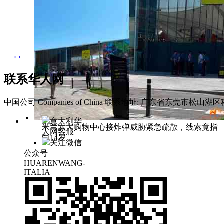
‹
›
联系华人网
中国公司 Companies of China
联系地址: 广东省东莞市松山湖区科
意大利华
米兰六大购物中心接炸弹威胁紧急疏散，线索竟指
人网客服
向14岁
关注微信
公众号
HUARENWANG-
ITALIA