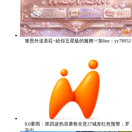
箐恩外送茶莊~給你五星級的服務^^加line：yy78952
8.6要闻：第四波热浪袭卷全意27城发红色预警；罗
马出