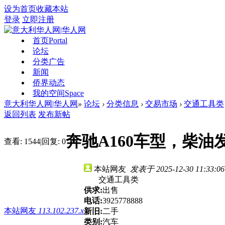
设为首页
收藏本站
登录
立即注册
首页
Portal
论坛
分类广告
新闻
侨界动态
我的空间
Space
意大利华人网|华人网
»
论坛
›
分类信息
›
交易市场
›
交通工具类
返回列表
发布新帖
奔驰A160车型，柴油
查看:
1544
|
回复:
0
本站网友
发表于 2025-12-30 11:33:06
交通工具类
供求:
出售
电话:
3925778888
本站网友
113.102.237.x
新旧:
二手
类别:
汽车