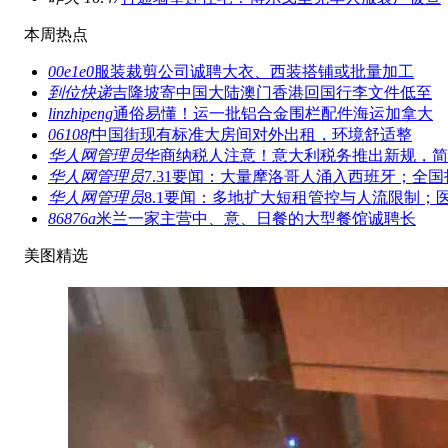
本周热点
00e1e0
服装裁剪公司诚聘大衣、西装搭铺或批量加工
到位快递
吉隆坡寄中国大陆澳门香港回国行李文件低至
linzhipeng
通俗易懂！运一批铝合金围栏配件海运加拿大
06108f
中国街现有标准大房间对外出租，环境舒适整
华人网管理员
华商纳税人注意！意大利税务推出新规，简
华人网管理员
7.31要闻：大量摩洛哥人涌入西班牙；全国
华人网管理员
8.1要闻：多地扩大短租管控与人流限制；
86876a
米兰一家主营中、意、日餐的大型餐馆诚聘长
美图精选