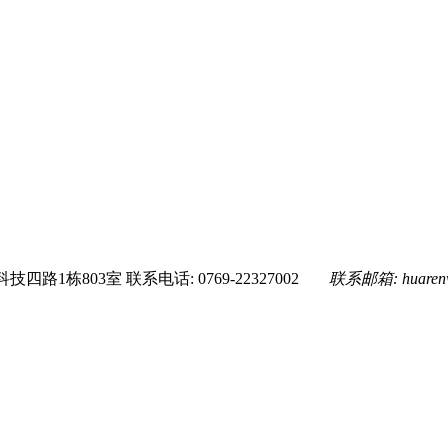
技四路1栋803室
联系电话: 0769-22327002
联系邮箱:
huare