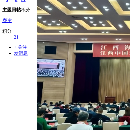
主题
回帖
积分
版主
积分
21
+ 关注
发消息