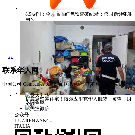
8.5要闻：全意高温红色预警破纪录；跨国伪钞犯罪
团伙
‹
›
联系华人网
中国公司 Companies of China
联系地址: 广东省东莞市松山湖区科
意大利华
打通墙壁连住宅！博尔戈里克华人服装厂被查，14
人网客服
人挤一
关注微信
公众号
HUARENWANG-
ITALIA