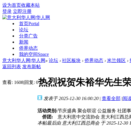
设为首页
收藏本站
登录
立即注册
首页
Portal
论坛
分类广告
新闻
侨界动态
我的空间
Space
意大利华人网|华人网
»
论坛
›
社区板块
›
侨界动态
›
米兰领区
›
返回列表
发布新帖
热烈祝贺朱裕华先生
查看:
1608
|
回复:
0
发表于 2025-12-30 16:00:20
|
查看全部
|
阅
活动类别:
节庆盛典 聚会联谊 公益服务 社团
侨团:
意大利意中交流协会 意大利江西总
本帖最后由 意大利江西总商会 于 2025-12-30 1