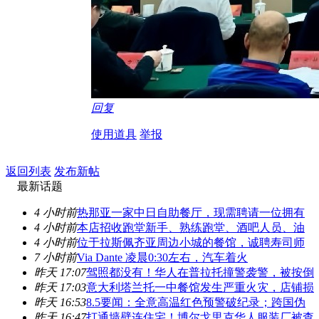
回复
使用道具
举报
返回列表
发布新帖
最新话题
4 小时前
热那亚一家中日自助餐厅，现需聘请一位拥有
4 小时前
本店招收跑堂新手、熟练跑堂、酒吧人员、油
4 小时前
位于拉斯佩齐亚周边小城的餐馆，诚聘寿司师
7 小时前
Via Dante 凌晨0:30左右，汽车着火
昨天 17:07
驾照都没有！华人在普拉托撞警袭警，被按倒
昨天 17:03
意大利塔兰托一中餐馆发生严重火灾，店铺损
昨天 16:53
8.5要闻：全意高温红色预警破纪录；跨国伪
昨天 16:47
打通墙壁连住宅！博尔戈里克华人服装厂被查