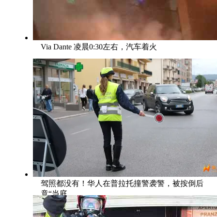
Via Dante 凌晨0:30左右，汽车着火
驾照都没有！华人在普拉托撞警袭警，被按倒后
竟“当庭