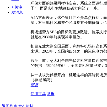
环保方面的效果同样很实在。系统全面运行后
+ 关注
子”，而是实打实地往低碳方向迈了一步。
发消息
A2A方面表示，这个项目并不是单点行动，
源，对当地社区和整个区域都有长期价值，也
机场运营方SEA的目标则更加激进。首席执
就是在2030年前实现净零排放。
把目光放大到全国层面，利纳特机场的这套系
来源。2023年，全国约四分之一的绿色电力
截至目前，意大利全国光伏装机容量接近40吉
的数据，到2025年6月，全国装机容量已接
从一块块光伏板开始，机场这样的高能耗场所
（异域 编写）
回复
使用道具
举报
返回列表
发布新帖