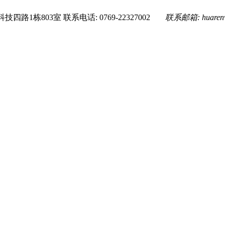
技四路1栋803室
联系电话: 0769-22327002
联系邮箱:
huare