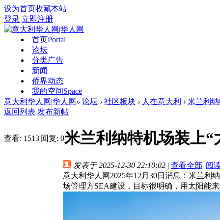
设为首页
收藏本站
登录
立即注册
首页
Portal
论坛
分类广告
新闻
侨界动态
我的空间
Space
意大利华人网|华人网
»
论坛
›
社区板块
›
人在意大利
›
米兰利纳
返回列表
发布新帖
米兰利纳特机场装上“
查看:
1513
|
回复:
0
发表于 2025-12-30 22:10:02
|
查看全部
|
阅
意大利华人网2025年12月30日消息：米
场管理方SEA建设，目标很明确，用太阳能