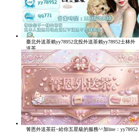
臺北外送茶賴yy78952北投外送茶賴yy78952士林外
送茶
箐恩外送茶莊~給你五星級的服務^^加line：yy78952