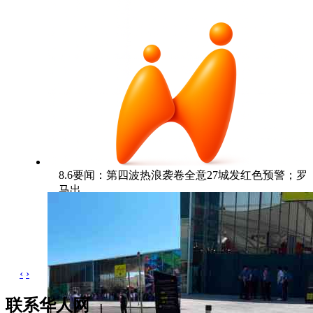
8.6要闻：第四波热浪袭卷全意27城发红色预警；罗
马出
‹
›
联系华人网