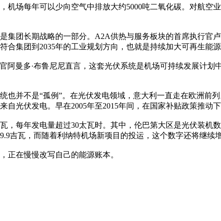
，机场每年可以少向空气中排放大约5000吨二氧化碳。对航空
而是集团长期战略的一部分。A2A供热与服务板块的首席执行官
符合集团到2035年的工业规划方向，也就是持续加大可再生能
行官阿曼多·布鲁尼尼直言，这套光伏系统是机场可持续发展计划
统也并不是“孤例”。在光伏发电领域，意大利一直走在欧洲前
都来自光伏发电。早在2005年至2015年间，在国家补贴政策推
瓦，每年发电量超过30太瓦时。其中，伦巴第大区是光伏装机数量
近39.9吉瓦，而随着利纳特机场新项目的投运，这个数字还将继续
，正在慢慢改写自己的能源账本。