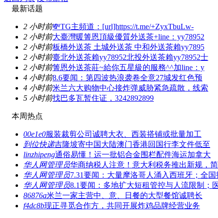
最新话题
2 小时前
💸TG主頻道：[url]https://t.me/+ZyxTbuLw-
2 小时前
大臺灣暖箐恩頂級優質外送茶+line：yy78952
2 小时前
板橋外送茶 土城外送茶 中和外送茶賴yy7895
2 小时前
臺北外送茶賴yy78952北投外送茶賴yy78952士
2 小时前
箐恩外送茶莊~給你五星級的服務^^加line：y
4 小时前
8.6要闻：第四波热浪袭卷全意27城发红色预
4 小时前
米兰六大购物中心接炸弹威胁紧急疏散，线索
5 小时前
找巴多瓦暂住证，3242892899
本周热点
00e1e0
服装裁剪公司诚聘大衣、西装搭铺或批量加工
到位快递
吉隆坡寄中国大陆澳门香港回国行李文件低至
linzhipeng
通俗易懂！运一批铝合金围栏配件海运加拿大
华人网管理员
华商纳税人注意！意大利税务推出新规，简
华人网管理员
7.31要闻：大量摩洛哥人涌入西班牙；全国
华人网管理员
8.1要闻：多地扩大短租管控与人流限制；
86876a
米兰一家主营中、意、日餐的大型餐馆诚聘长
f4dc8b
现正寻觅合作方，共同开展炸鸡品牌经营业务