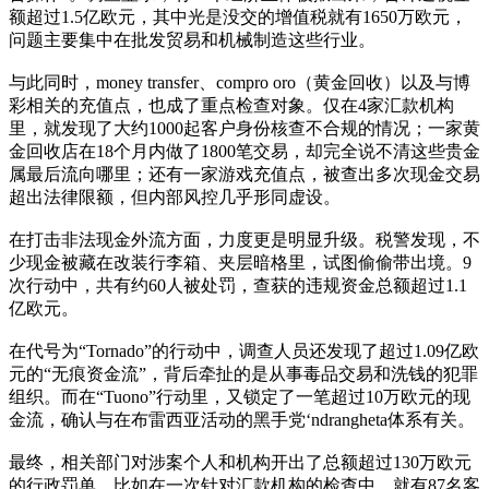
额超过1.5亿欧元，其中光是没交的增值税就有1650万欧元，
问题主要集中在批发贸易和机械制造这些行业。
与此同时，money transfer、compro oro（黄金回收）以及与博
彩相关的充值点，也成了重点检查对象。仅在4家汇款机构
里，就发现了大约1000起客户身份核查不合规的情况；一家黄
金回收店在18个月内做了1800笔交易，却完全说不清这些贵金
属最后流向哪里；还有一家游戏充值点，被查出多次现金交易
超出法律限额，但内部风控几乎形同虚设。
在打击非法现金外流方面，力度更是明显升级。税警发现，不
少现金被藏在改装行李箱、夹层暗格里，试图偷偷带出境。9
次行动中，共有约60人被处罚，查获的违规资金总额超过1.1
亿欧元。
在代号为“Tornado”的行动中，调查人员还发现了超过1.09亿欧
元的“无痕资金流”，背后牵扯的是从事毒品交易和洗钱的犯罪
组织。而在“Tuono”行动里，又锁定了一笔超过10万欧元的现
金流，确认与在布雷西亚活动的黑手党‘ndrangheta体系有关。
最终，相关部门对涉案个人和机构开出了总额超过130万欧元
的行政罚单。比如在一次针对汇款机构的检查中，就有87名客