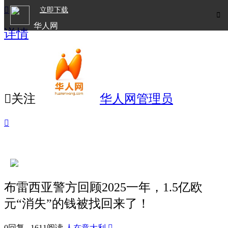

立即下载

华人网
详情
欧洲华人生活APP

关注
华人网管理员

布雷西亚警方回顾2025一年，1.5亿欧
元“消失”的钱被找回来了！
0回复 1611阅读
人在意大利
