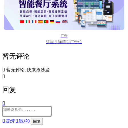
广告
这里是详情页广告位
暂无评论

暂无评论, 快来抢沙发

回复


表情

图片
0