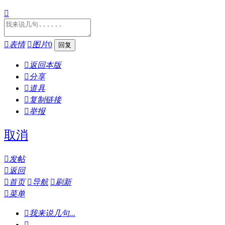


表情

图片
0

返回本版

分享

道具

复制链接

举报
取消

发帖

返回

首页

导航

刷新

菜单

我来说几句...
