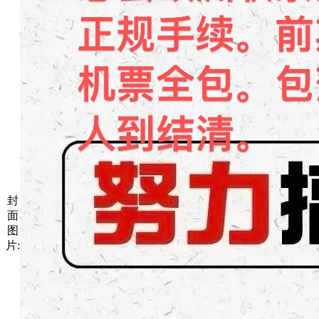
封
面
图
片: