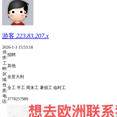
游客
223.83.207.x
2026-1-3 15:53:18
供
招聘
求:
工
其他
种:
区
全意大利
域:
性
全工 半工 周末工 暑假工 临时工
质:
电
3778257989
话: