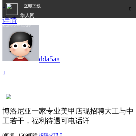

立即下载

华人网
详情
欧洲华人生活APP
dda5aa

博洛尼亚一家专业美甲店现招聘大工与中
工若干，福利待遇可电话详
0回复 1509阅读
招聘求职
