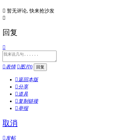

暂无评论, 快来抢沙发

回复


表情

图片
0

返回本版

分享

道具

复制链接

举报
取消

发帖