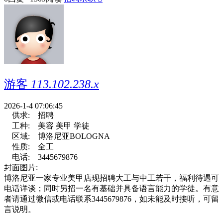
游客
113.102.238.x
2026-1-4 07:06:45
供求:
招聘
工种:
美容 美甲 学徒
区域:
博洛尼亚BOLOGNA
性质:
全工
电话:
3445679876
封面图片:
博洛尼亚一家专业美甲店现招聘大工与中工若干，福利待遇可
电话详谈；同时另招一名有基础并具备语言能力的学徒。有意
者请通过微信或电话联系3445679876，如未能及时接听，可留
言说明。