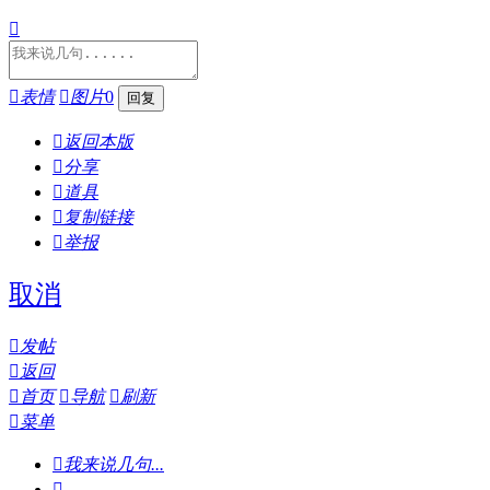


表情

图片
0

返回本版

分享

道具

复制链接

举报
取消

发帖

返回

首页

导航

刷新

菜单

我来说几句...
