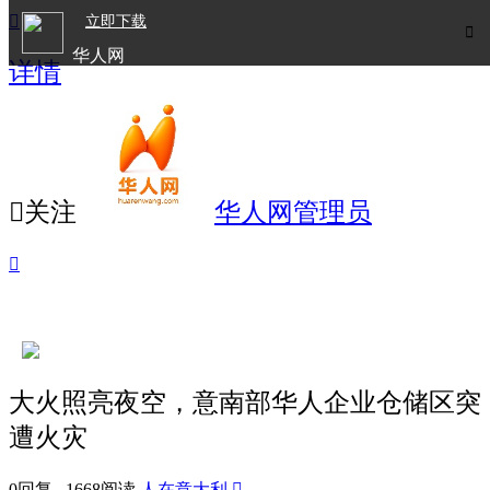

立即下载

华人网
详情
欧洲华人生活APP

关注
华人网管理员

大火照亮夜空，意南部华人企业仓储区突
遭火灾
0回复 1668阅读
人在意大利
