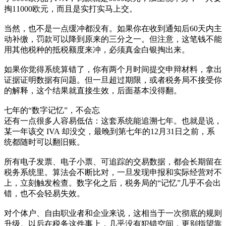
掏11000欧元，而且是实打实马上交。
当然，也不是一点缓冲都没有。如果你在收到通知后60天内主
动补缴，罚款可以降到原来的三分之一。但注意，这笔钱不能
用其他税种的抵税额度来冲，必须真金白银掏出来。
如果你觉得系统算错了，你有两个月时间提交申辩材料，拿出
证据证明数据有问题。但一旦超过期限，或者税务局不接受你
的解释，这个结果就直接生效，后面基本没得翻。
七年的“数字记忆”，不会忘
还有一点很多人容易低估：这套系统能追溯七年。也就是说，
某一年该交 IVA 却没交，最晚到第七年的12月31日之前，系
统都随时可以翻旧账。
所有电子发票、电子小票、可追踪的交易数据，都会长期留在
税务系统里。算法会不断比对，一旦发现申报和实际经营对不
上，立刻触发检查。数字化之后，税务局的“记忆”几乎不会出
错，也不会轻易失效。
对个体户、自由职业者和企业来说，这相当于一次彻底的规则
升级。以后在税务这件事上，几乎没有犯错空间，更别指望靠