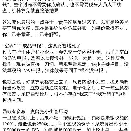
钱”。整个过程不需要你点确认，也不需要税务人员人工核
查，机器算完就直接给结果。
这次变化最狠的一点在于，责任彻底反过来了。以前是税务局
要证明你欠税，现在是系统先给你算好账，如果你觉得不对，
你自己来举证、自己来解释。
“空表”“半成品申报”，这条路被堵死了
过去有些个体户和小企业，会先交一份内容不全、几乎是空白
的 IVA 申报，想着以后慢慢补，能拖一天是一天。这种灰色
操作，现在被直接一刀切。新规明确规定：缺少关键栏目、没
法算税的 IVA 申报，法律效果等同于“根本没申报”。
也就是说，你就算表格交上去了，只要内容不完整，税务局照
样当你没交，立刻启动追税流程。电子化之后，每一笔生意都
有痕迹，系统自动比对，根本不存在“我忘了”“我写错了”这种
模糊空间。
罚款有多狠，真能把小生意压垮
一旦被系统盯上，后果不轻。按现行规定，罚款是未缴税额的
120%，最低也要250欧元。举个直观的例子：系统算出你少报
了5000欧元的 IVA，罚款就是6000欧元，加上税本身，一共要