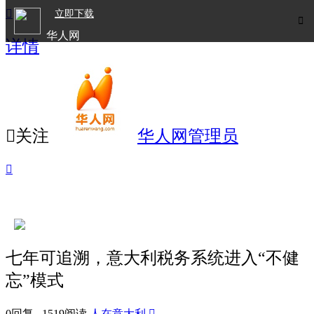

立即下载

华人网
详情
欧洲华人生活APP

关注
华人网管理员

七年可追溯，意大利税务系统进入“不健
忘”模式
0回复 1519阅读
人在意大利
