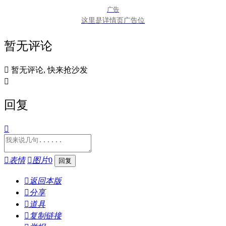
广告
这里是详情页广告位
暂无评论

暂无评论, 快来抢沙发

回复


表情

图片
0

返回本版

分享

道具

复制链接