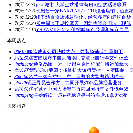
昨天 13:31
pisa 城市 大学生求搭铺有房间空的话请联系
昨天 12:21
现出售一家BAR-TABACCHI混合店铺，位置
昨天 12:20
维罗纳百货店诚意转让，经营多年的老牌百货
昨天 12:20
米兰周边正规按摩店，因急需资金周转，现低
昨天 12:15
YS FAMILY意大利 招聘库存经理和库存专员
本周热点
00e1e0
服装裁剪公司诚聘大衣、西装搭铺或批量加工
到位快递
吉隆坡寄中国大陆澳门香港回国行李文件低至
linzhipeng
通俗易懂！运一批铝合金围栏配件海运加拿大
华人网管理员
8.1要闻：多地扩大短租管控与人流限制；
86876a
米兰一家主营中、意、日餐的大型餐馆诚聘长
f4dc8b
现正寻觅合作方，共同开展炸鸡品牌经营业务
到位快递
槟城寄中国大陆澳门香港回国行李文件低至38
linzhipeng
关键解读！还在犹豫选择拼箱海运加拿大or整
美图精选