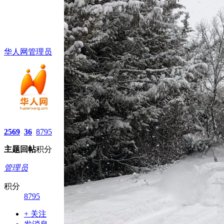
华人网管理员
2569
36
8795
主题
回帖
积分
管理员
积分
8795
+ 关注