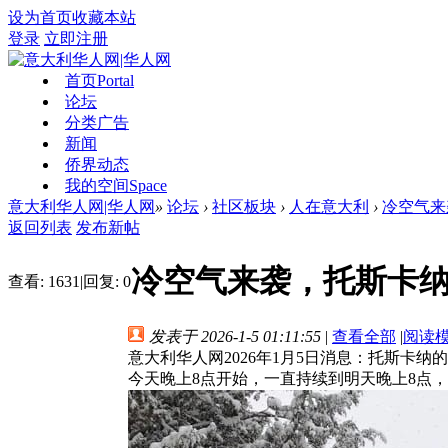
设为首页
收藏本站
登录
立即注册
首页
Portal
论坛
分类广告
新闻
侨界动态
我的空间
Space
意大利华人网|华人网
»
论坛
›
社区板块
›
人在意大利
›
冷空气来
返回列表
发布新帖
冷空气来袭，托斯卡纳
查看:
1631
|
回复:
0
发表于 2026-1-5 01:11:55
|
查看全部
|
阅读
意大利华人网2026年1月5日消息：托斯
今天晚上8点开始，一直持续到明天晚上8点，