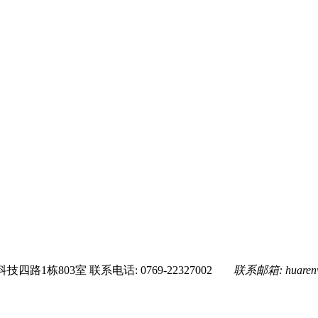
技四路1栋803室
联系电话: 0769-22327002
联系邮箱:
huare