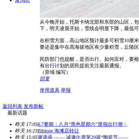
发消息
从今晚开始，托斯卡纳北部和东部的山区，包
下，明天凌晨开始，雪线会明显下降，最低可
在积雪方面，高山地区预计最多可积雪10厘
要还是集中在高海拔地区有少量积雪，丘陵区
民防部门也提醒，是否出行、如何应对，要根
有出行计划的居民提前关注最新通报。
（异域 编写）
回复
使用道具
举报
返回列表
发布新帖
最新话题
昨天 17:05
8.7要闻：八月“黑色星期六”度假出行潮；
昨天 16:23
Bibione 海滩店转让
昨天 15:05
邀请函 — — 诚邀出席第29届“陶瓷节——