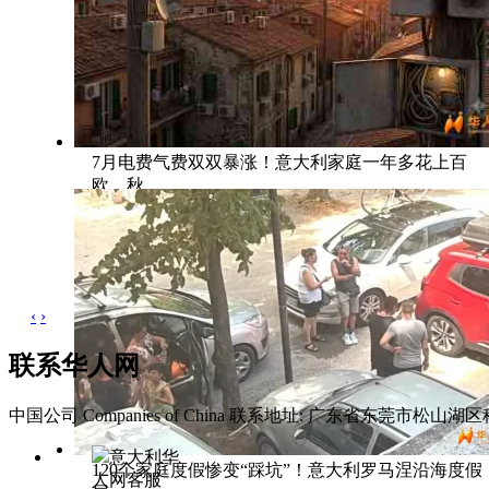
7月电费气费双双暴涨！意大利家庭一年多花上百
欧，秋
‹
›
联系华人网
中国公司 Companies of China
联系地址: 广东省东莞市松山湖区科
意大利华
120个家庭度假惨变“踩坑”！意大利罗马涅沿海度假
人网客服