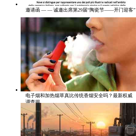
邀请函 — — 诚邀出席第29届“陶瓷节——开门迎客”
电子烟和加热烟草真比传统香烟安全吗？最新权威
调查揭