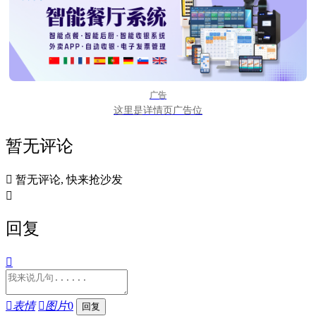
广告
这里是详情页广告位
暂无评论

暂无评论, 快来抢沙发

回复


表情

图片
0