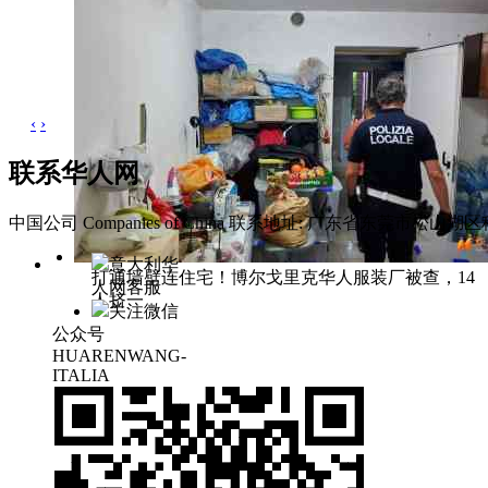
‹
›
联系华人网
中国公司 Companies of China
联系地址: 广东省东莞市松山湖区科
意大利华
打通墙壁连住宅！博尔戈里克华人服装厂被查，14
人网客服
人挤一
关注微信
公众号
HUARENWANG-
ITALIA