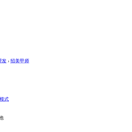
理发
›
招美甲师
模式
其他