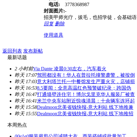
电话:
3778368987
封面图片:
-
招美甲师光疗，拔毛，也招学徒，会基础语
回复
删除
使用道具
返回列表
发布新帖
最新话题
2 小时前
Via Dante 凌晨0:30左右，汽车着火
昨天 17:07
驾照都没有！华人在普拉托撞警袭警，被按倒
昨天 17:03
意大利塔兰托一中餐馆发生严重火灾，店铺损
昨天 16:53
8.5要闻：全意高温红色预警破纪录；跨国伪
昨天 16:47
打通墙壁连住宅！博尔戈里克华人服装厂被查
昨天 16:41
米兰中央车站附近惊魂清晨：十余辆车连环起
昨天 15:58
Dealmoon北美省钱快报-意大利站 线下地推兼
昨天 15:55
Dealmoon北美省钱快报-意大利站 线下地推招
本周热点
00e1e0
服装裁剪公司诚聘大衣、西装搭铺或批量加工