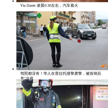
Via Dante 凌晨0:30左右，汽车着火
驾照都没有！华人在普拉托撞警袭警，被按倒后
竟“当庭