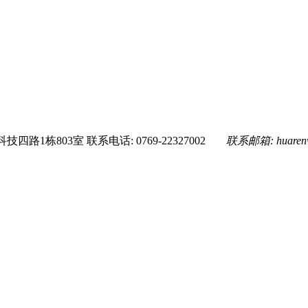
技四路1栋803室
联系电话: 0769-22327002
联系邮箱:
huare