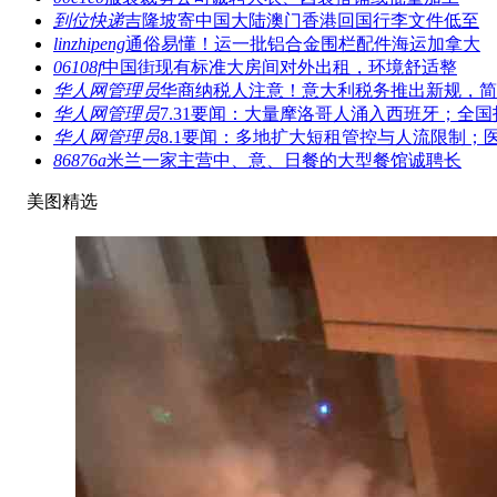
到位快递
吉隆坡寄中国大陆澳门香港回国行李文件低至
linzhipeng
通俗易懂！运一批铝合金围栏配件海运加拿大
06108f
中国街现有标准大房间对外出租，环境舒适整
华人网管理员
华商纳税人注意！意大利税务推出新规，简
华人网管理员
7.31要闻：大量摩洛哥人涌入西班牙；全国
华人网管理员
8.1要闻：多地扩大短租管控与人流限制；
86876a
米兰一家主营中、意、日餐的大型餐馆诚聘长
美图精选