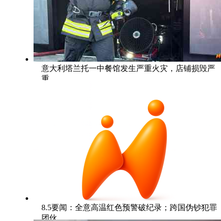
意大利塔兰托一中餐馆发生严重火灾，店铺损毁严
重
8.5要闻：全意高温红色预警破纪录；跨国伪钞犯罪
团伙