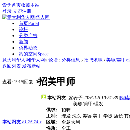
设为首页
收藏本站
登录
立即注册
首页
Portal
论坛
分类广告
新闻
侨界动态
我的空间
Space
意大利华人网|华人网
»
论坛
›
分类信息
›
招聘求职
›
美容/美甲/
返回列表
发布新帖
招美甲师
查看:
1915
|
回复:
0
本站网友
发表于 2026-1-5 10:51:39
|
阅读
美容/美甲/理发
供求:
招聘
工种:
理发 洗头 美容 美甲 学徒 店长 
本站网友
81.25.74.x
区域:
全意大利
性质:
全工