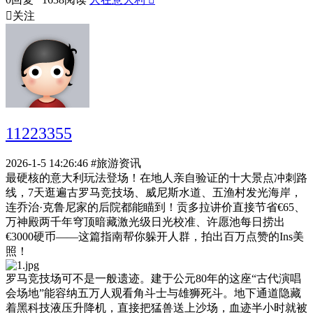

关注
11223355
2026-1-5 14:26:46
#旅游资讯
最硬核的意大利玩法登场！在地人亲自验证的十大景点冲刺路
线，7天逛遍古罗马竞技场、威尼斯水道、五渔村发光海岸，
连乔治·克鲁尼家的后院都能瞄到！贡多拉讲价直接节省€65、
万神殿两千年穹顶暗藏激光级日光校准、许愿池每日捞出
€3000硬币——这篇指南帮你躲开人群，拍出百万点赞的Ins美
照！
罗马竞技场可不是一般遗迹。建于公元80年的这座“古代演唱
会场地”能容纳五万人观看角斗士与雄狮死斗。地下通道隐藏
着黑科技液压升降机，直接把猛兽送上沙场，血迹半小时就被