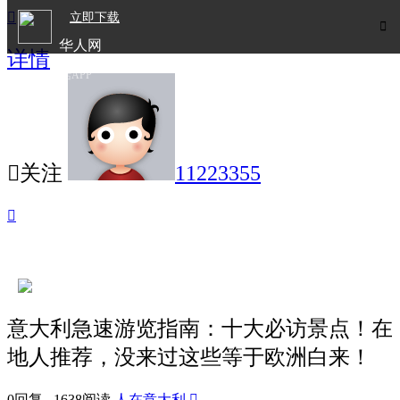

立即下载

华人网
详情
欧洲华人生活APP

关注
11223355

意大利急速游览指南：十大必访景点！在
地人推荐，没来过这些等于欧洲白来！
0回复 1638阅读
人在意大利
