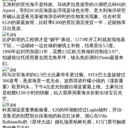
五渔村的荧光海不是特效。马纳罗拉悬崖旁的小酒吧点杯€6的
Aperol，等到20:30后海面会浮现蓝绿色光带。意大利海洋研究
所确认这是夜光藻被海浪击碎时的生物发光现象。住在村里
€120的家庭旅馆，比旺季€300的景区酒店便宜一半，还能独享
日出悬崖。
比萨斜塔的工程师才是“躺平”鼻祖。1173年开工时就发现地基
下陷，一边砌砖一边在倾斜侧填土补救，结果歪出5.5度。
1990年起封闭加固11年，花费2.5亿欧元将倾斜控制在3.97°。
拍摄错位托塔照要去西北角草坪，镜头焦距调到35mm最显奇
幻。
阿马尔菲海岸的€2.5巴士比豪华车更过瘾。SITA巴士盘旋驶过
366道弯，悬崖海景一览无余。波西塔诺柠檬小镇的《谍影重
重》取景码头，下午4点逆光拍摄白墙蓝窗最上镜。土豪玩法
是租艘€150/小时的快艇，钻入翡翠洞看海水折射出绿宝石光
芒。
科莫湖追星要乘船偷看。€20的环湖船经过Laglio镇时，乔治·
克鲁尼的别墅阳台挂着他的标志红泳裤。湖心岛Villa
Balbianello的《星球大战》婚礼场景柏树长廊，€15门票可触摸
蕾丝雕花石柱。