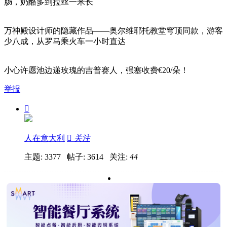
肠，奶酪多到拉丝一米长
万神殿设计师的隐藏作品——奥尔维耶托教堂穹顶同款，游客
少八成，从罗马乘火车一小时直达
小心许愿池边递玫瑰的吉普赛人，强塞收费€20/朵！
举报

人在意大利

关注
主题: 3377 帖子: 3614
关注:
44