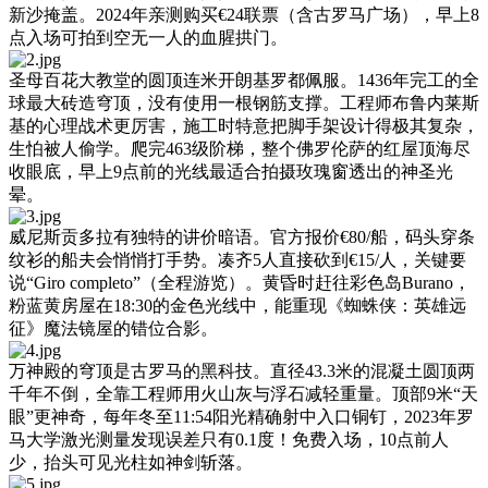
新沙掩盖。2024年亲测购买€24联票（含古罗马广场），早上8
点入场可拍到空无一人的血腥拱门。
圣母百花大教堂的圆顶连米开朗基罗都佩服。1436年完工的全
球最大砖造穹顶，没有使用一根钢筋支撑。工程师布鲁内莱斯
基的心理战术更厉害，施工时特意把脚手架设计得极其复杂，
生怕被人偷学。爬完463级阶梯，整个佛罗伦萨的红屋顶海尽
收眼底，早上9点前的光线最适合拍摄玫瑰窗透出的神圣光
晕。
威尼斯贡多拉有独特的讲价暗语。官方报价€80/船，码头穿条
纹衫的船夫会悄悄打手势。凑齐5人直接砍到€15/人，关键要
说“Giro completo”（全程游览）。黄昏时赶往彩色岛Burano，
粉蓝黄房屋在18:30的金色光线中，能重现《蜘蛛侠：英雄远
征》魔法镜屋的错位合影。
万神殿的穹顶是古罗马的黑科技。直径43.3米的混凝土圆顶两
千年不倒，全靠工程师用火山灰与浮石减轻重量。顶部9米“天
眼”更神奇，每年冬至11:54阳光精确射中入口铜钉，2023年罗
马大学激光测量发现误差只有0.1度！免费入场，10点前人
少，抬头可见光柱如神剑斩落。