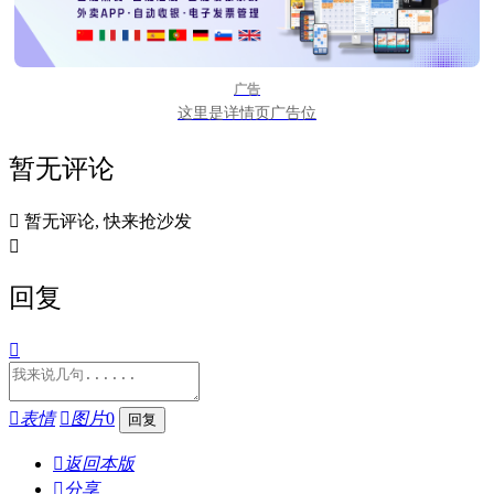
广告
这里是详情页广告位
暂无评论

暂无评论, 快来抢沙发

回复


表情

图片
0

返回本版

分享