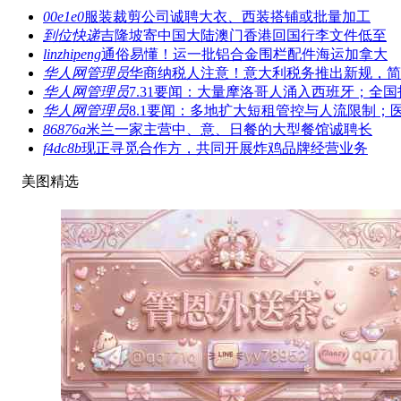
00e1e0
服装裁剪公司诚聘大衣、西装搭铺或批量加工
到位快递
吉隆坡寄中国大陆澳门香港回国行李文件低至
linzhipeng
通俗易懂！运一批铝合金围栏配件海运加拿大
华人网管理员
华商纳税人注意！意大利税务推出新规，简
华人网管理员
7.31要闻：大量摩洛哥人涌入西班牙；全国
华人网管理员
8.1要闻：多地扩大短租管控与人流限制；
86876a
米兰一家主营中、意、日餐的大型餐馆诚聘长
f4dc8b
现正寻觅合作方，共同开展炸鸡品牌经营业务
美图精选