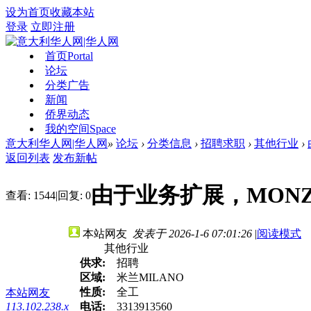
设为首页
收藏本站
登录
立即注册
首页
Portal
论坛
分类广告
新闻
侨界动态
我的空间
Space
意大利华人网|华人网
»
论坛
›
分类信息
›
招聘求职
›
其他行业
›
返回列表
发布新帖
由于业务扩展，MON
查看:
1544
|
回复:
0
本站网友
发表于 2026-1-6 07:01:26
|
阅读模式
其他行业
供求:
招聘
区域:
米兰MILANO
性质:
全工
本站网友
113.102.238.x
电话:
3313913560