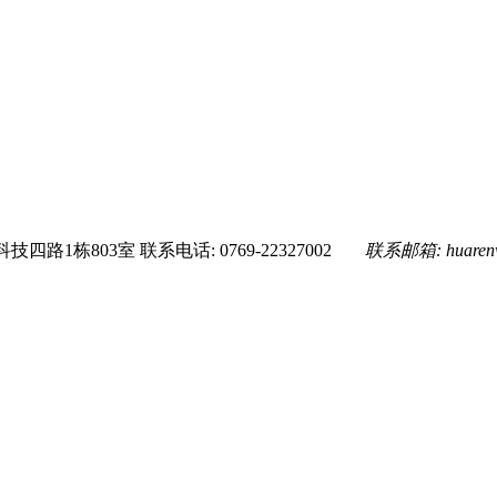
技四路1栋803室
联系电话: 0769-22327002
联系邮箱:
huare