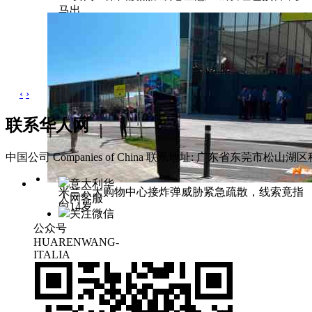
马出
‹
›
联系华人网
中国公司 Companies of China
联系地址: 广东省东莞市松山湖区科
意大利华
米兰六大购物中心接炸弹威胁紧急疏散，线索竟指
人网客服
向14岁
关注微信
公众号
HUARENWANG-
ITALIA