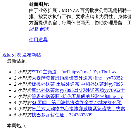
封面图片:
-
由于业务扩展，MONZA 百货批发公司现需招
排、按要求执行工作。要求应聘者为男性、身体
方面提供食宿，每周休息两天，协助办理居留，
回复
删除
使用道具
返回列表
发布新帖
最新话题
2 小时前
💸TG主頻道：[url]https://t.me/+ZyxTbuLw-
2 小时前
大臺灣暖箐恩頂級優質外送茶+line：yy78952
2 小时前
板橋外送茶 土城外送茶 中和外送茶賴yy7895
2 小时前
臺北外送茶賴yy78952北投外送茶賴yy78952士
2 小时前
箐恩外送茶莊~給你五星級的服務^^加line：y
4 小时前
8.6要闻：第四波热浪袭卷全意27城发红色预
4 小时前
米兰六大购物中心接炸弹威胁紧急疏散，线索
5 小时前
找巴多瓦暂住证，3242892899
本周热点