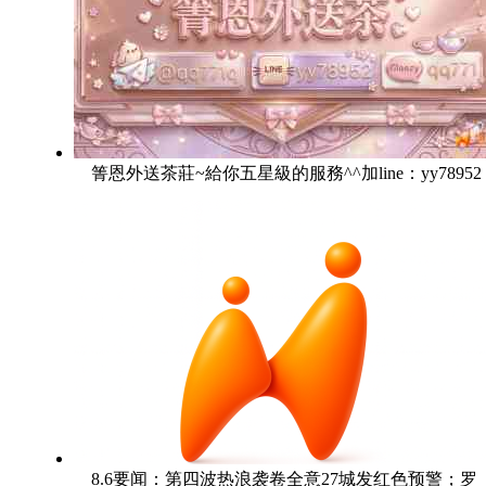
箐恩外送茶莊~給你五星級的服務^^加line：yy78952
8.6要闻：第四波热浪袭卷全意27城发红色预警；罗