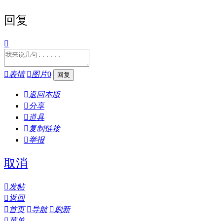
回复


表情

图片
0

返回本版

分享

道具

复制链接

举报
取消

发帖

返回

首页

导航

刷新

菜单