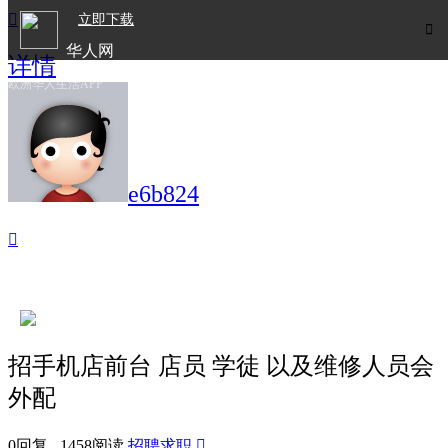

立即下载

华人网
详情
欧洲华人生活APP
e6b824

招手机店前台 店员 学徒 以及维修人员会
外配
0回复 1458阅读
招聘求职
