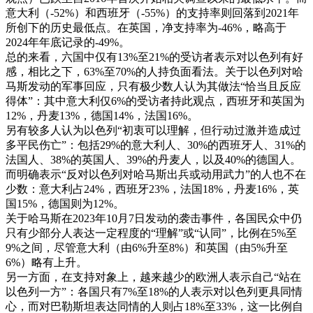
意大利（-52%）和西班牙（-55%）的支持率则回落到2021年
所创下的历史最低点。在英国，净支持率为-46%，略高于
2024年年底记录的-49%。
总的来看，六国中仅有13%至21%的受访者表示对以色列有好
感，相比之下，63%至70%的人持负面看法。关于以色列对哈
马斯发动的军事回应，只有极少数人认为其做法“恰当且反应
得体”：其中意大利仅6%的受访者持此观点，西班牙和英国为
12%，丹麦13%，德国14%，法国16%。
另有较多人认为以色列“初衷可以理解，但行动过激并造成过
多平民伤亡”：包括29%的意大利人、30%的西班牙人、31%的
法国人、38%的英国人、39%的丹麦人，以及40%的德国人。
而明确表示“反对以色列对哈马斯出兵或动用武力”的人也不在
少数：意大利占24%，西班牙23%，法国18%，丹麦16%，英
国15%，德国则为12%。
关于哈马斯在2023年10月7日发动的袭击事件，各国民众中仍
只有少部分人表达一定程度的“理解”或“认同”，比例在5%至
9%之间，尽管意大利（由6%升至8%）和英国（由5%升至
6%）略有上升。
另一方面，在支持对象上，越来越少的欧洲人表示自己“站在
以色列一方”：各国只有7%至18%的人表示对以色列更具同情
心，而对巴勒斯坦表达同情的人则占18%至33%，这一比例自