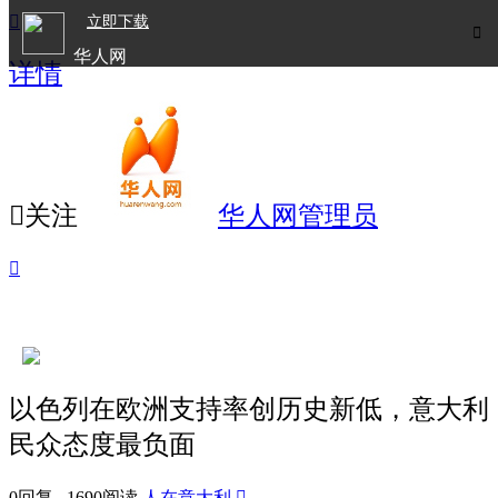

立即下载

华人网
详情
欧洲华人生活APP

关注
华人网管理员

以色列在欧洲支持率创历史新低，意大利
民众态度最负面
0回复 1690阅读
人在意大利
