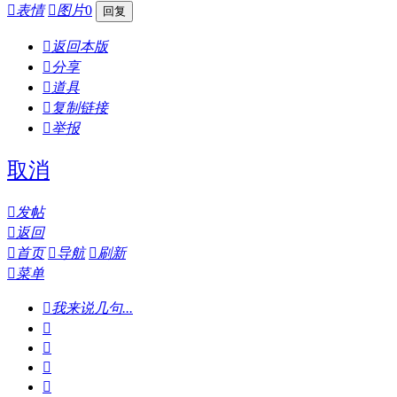

表情

图片
0

返回本版

分享

道具

复制链接

举报
取消

发帖

返回

首页

导航

刷新

菜单

我来说几句...



