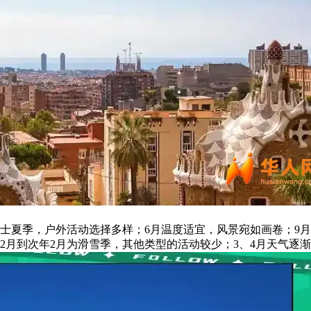
值瑞士夏季，户外活动选择多样；6月温度适宜，风景宛如画卷；9
12月到次年2月为滑雪季，其他类型的活动较少；3、4月天气逐