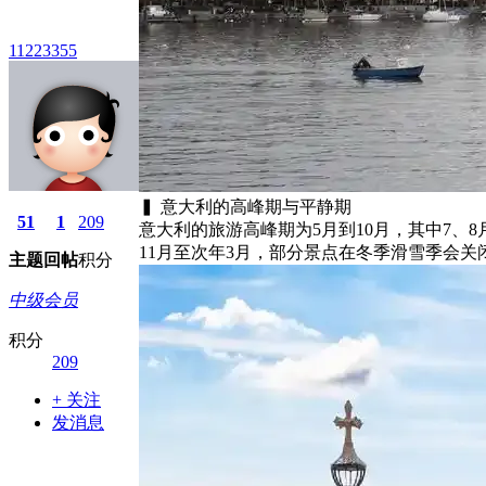
11223355
▍ 意大利的高峰期与平静期
51
1
209
意大利的旅游高峰期为5月到10月，其中7、
11月至次年3月，部分景点在冬季滑雪季会关
主题
回帖
积分
中级会员
积分
209
+ 关注
发消息