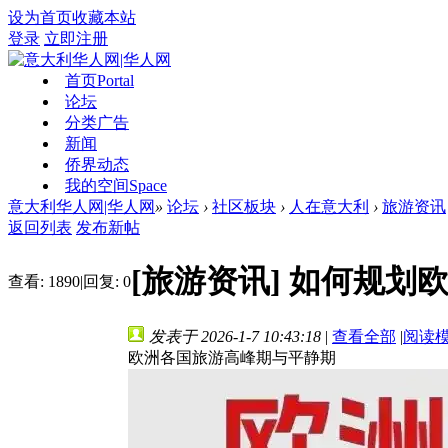
设为首页
收藏本站
登录
立即注册
首页
Portal
论坛
分类广告
新闻
侨界动态
我的空间
Space
意大利华人网|华人网
»
论坛
›
社区板块
›
人在意大利
›
旅游资讯
返回列表
发布新帖
[旅游资讯]
如何规划
查看:
1890
|
回复:
0
发表于 2026-1-7 10:43:18
|
查看全部
|
阅读
欧洲各国旅游高峰期与平静期