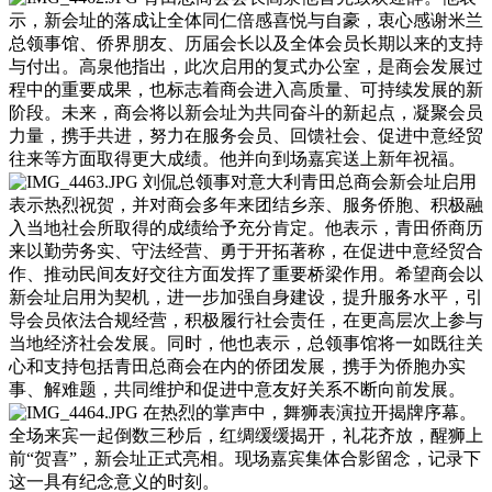
示，新会址的落成让全体同仁倍感喜悦与自豪，衷心感谢米兰
总领事馆、侨界朋友、历届会长以及全体会员长期以来的支持
与付出。高泉他指出，此次启用的复式办公室，是商会发展过
程中的重要成果，也标志着商会进入高质量、可持续发展的新
阶段。未来，商会将以新会址为共同奋斗的新起点，凝聚会员
力量，携手共进，努力在服务会员、回馈社会、促进中意经贸
往来等方面取得更大成绩。他并向到场嘉宾送上新年祝福。
刘侃总领事对意大利青田总商会新会址启用
表示热烈祝贺，并对商会多年来团结乡亲、服务侨胞、积极融
入当地社会所取得的成绩给予充分肯定。他表示，青田侨商历
来以勤劳务实、守法经营、勇于开拓著称，在促进中意经贸合
作、推动民间友好交往方面发挥了重要桥梁作用。希望商会以
新会址启用为契机，进一步加强自身建设，提升服务水平，引
导会员依法合规经营，积极履行社会责任，在更高层次上参与
当地经济社会发展。同时，他也表示，总领事馆将一如既往关
心和支持包括青田总商会在内的侨团发展，携手为侨胞办实
事、解难题，共同维护和促进中意友好关系不断向前发展。
在热烈的掌声中，舞狮表演拉开揭牌序幕。
全场来宾一起倒数三秒后，红绸缓缓揭开，礼花齐放，醒狮上
前“贺喜”，新会址正式亮相。现场嘉宾集体合影留念，记录下
这一具有纪念意义的时刻。