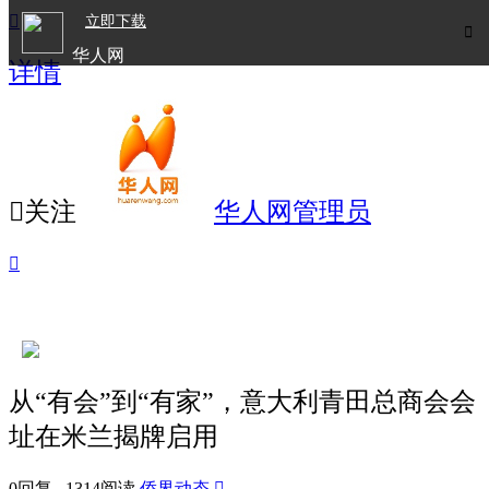

立即下载

华人网
详情
欧洲华人生活APP

关注
华人网管理员

从“有会”到“有家”，意大利青田总商会会
址在米兰揭牌启用
0回复 1314阅读
侨界动态
