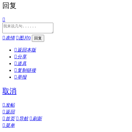
回复


表情

图片
0

返回本版

分享

道具

复制链接

举报
取消

发帖

返回

首页

导航

刷新

菜单