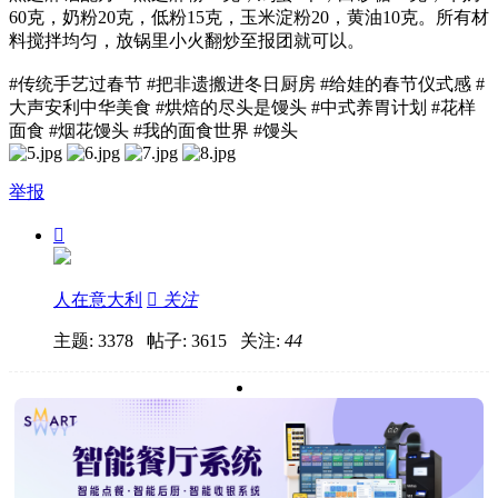
60克，奶粉20克，低粉15克，玉米淀粉20，黄油10克。所有材
料搅拌均匀，放锅里小火翻炒至报团就可以。
#传统手艺过春节 #把非遗搬进冬日厨房 #给娃的春节仪式感 #
大声安利中华美食 #烘焙的尽头是馒头 #中式养胃计划 #花样
面食 #烟花馒头 #我的面食世界 #馒头
举报

人在意大利

关注
主题: 3378 帖子: 3615
关注:
44