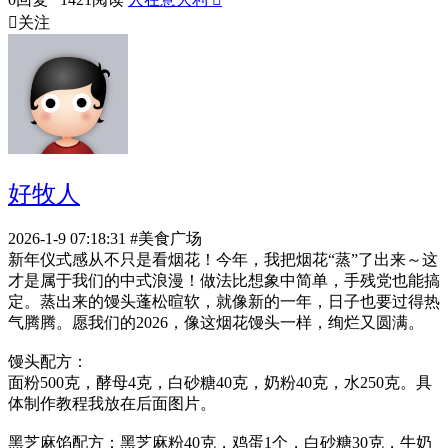

关注
好牧人
2026-1-9 07:18:31
#美食广场
新年仪式感从不只是看烟花！今年，我把烟花“蒸”了出来～这
才是属于我们的中式浪漫！做法比想象中简单，手残党也能搞
定。蒸出来的馒头蓬松暄软，就像新的一年，日子也要过得热
气腾腾。愿我们的2026，像这烟花馒头一样，绚烂又圆满。
馒头配方：
面粉500克，酵母4克，白砂糖40克，奶粉40克，水250克。具
体制作教程我放在后面图片。
黑芝麻馅配方：黑芝麻粉40克，鸡蛋1个，白砂糖30克，牛奶