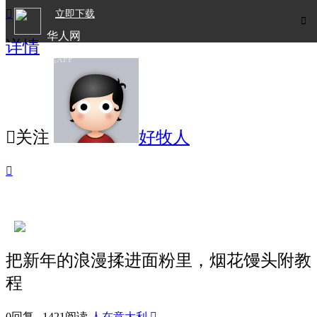

立即下载

华人网
详情
欧洲华人生活APP

关注
好牧人

把新年的浪漫揉进面粉里，烟花馒头附教
程
0回复 1421阅读
人在意大利
