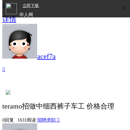

立即下载

华人网
详情
欧洲华人生活APP
acef7a

teramo招做中细西裤子车工 价格合理
0回复 1631阅读
招聘求职
