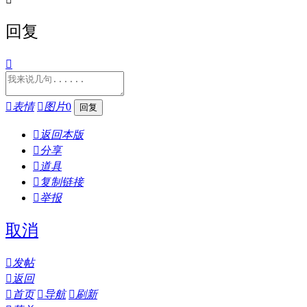
回复


表情

图片
0

返回本版

分享

道具

复制链接

举报
取消

发帖

返回

首页

导航

刷新