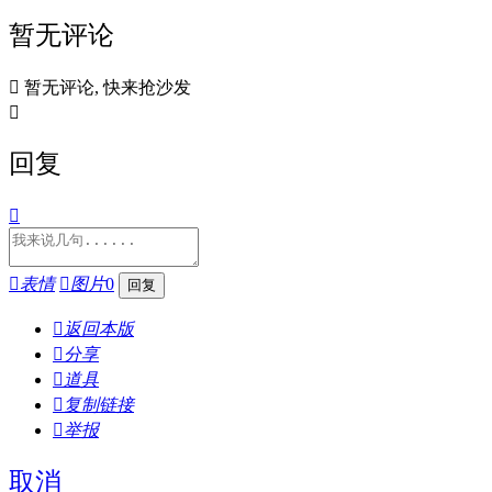
暂无评论

暂无评论, 快来抢沙发

回复


表情

图片
0

返回本版

分享

道具

复制链接

举报
取消