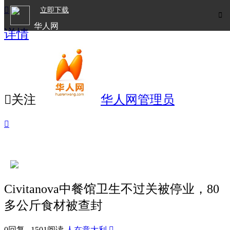

立即下载

华人网
详情
欧洲华人生活APP

关注
华人网管理员

Civitanova中餐馆卫生不过关被停业，80
多公斤食材被查封
0回复 1501阅读
人在意大利
