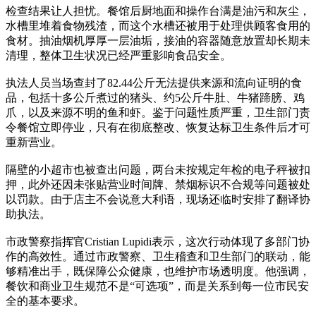
检查结果让人担忧。餐馆后厨地面和操作台满是油污和灰尘，
水槽里堆着食物残渣，而这个水槽还被用于处理供顾客食用的
食材。抽油烟机厚厚一层油垢，接油的容器随意放置却长期未
清理，整体卫生状况已经严重影响食品安全。
执法人员当场查封了82.44公斤无法提供来源和流向证明的食
品，包括十多公斤煮过的猪头、约5公斤牛肚、牛猪蹄膀、鸡
爪，以及来源不明的鱼和虾。鉴于问题性质严重，卫生部门责
令餐馆立即停业，只有在彻底整改、恢复达标卫生条件后才可
重新营业。
隔壁的小超市也被查出问题，两台未按规定年检的电子秤被扣
押，此外还因未张贴营业时间牌、禁烟标识不合规等问题被处
以罚款。由于店主不会说意大利语，现场还临时安排了翻译协
助执法。
市政警察指挥官Cristian Lupidi表示，这次行动体现了多部门协
作的高效性。通过市政警察、卫生稽查和卫生部门的联动，能
够精准出手，既保障公众健康，也维护市场透明度。他强调，
餐饮和商业卫生规范不是“可选项”，而是关系到每一位市民安
全的基本要求。