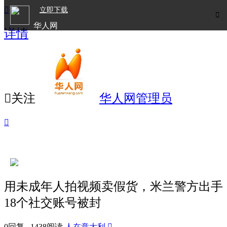

立即下载

华人网
详情
欧洲华人生活APP

关注
华人网管理员

用未成年人拍视频卖假货，米兰警方出手
18个社交账号被封
0回复 1438阅读
人在意大利
