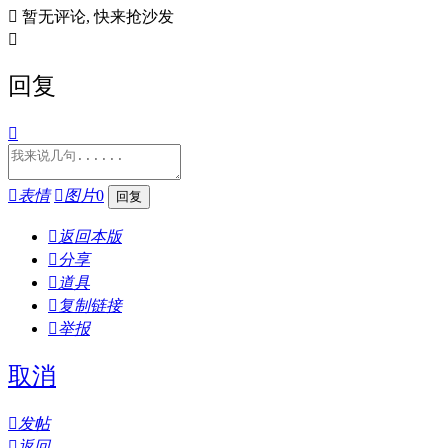

暂无评论, 快来抢沙发

回复


表情

图片
0

返回本版

分享

道具

复制链接

举报
取消

发帖

返回