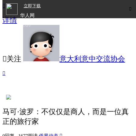

立即下载

华人网
详情
欧洲华人生活APP

关注
意大利意中交流协会

马可·波罗：不仅仅是商人，而是一位真
正的旅行家
0回复 1677阅读
侨界动态
