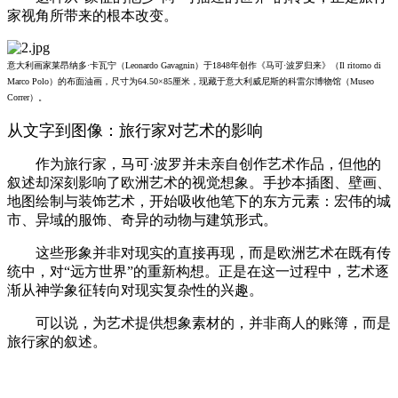
家视角所带来的根本改变。
意大利画家莱昂纳多·卡瓦宁（Leonardo Gavagnin）于1848年创作《马可·波罗归来》（Il ritorno di
Marco Polo）的布面油画，尺寸为64.50×85厘米，现藏于意大利威尼斯的科雷尔博物馆（Museo
Correr）。
从文字到图像：旅行家对艺术的影响
作为旅行家，马可·波罗并未亲自创作艺术作品，但他的
叙述却深刻影响了欧洲艺术的视觉想象。手抄本插图、壁画、
地图绘制与装饰艺术，开始吸收他笔下的东方元素：宏伟的城
市、异域的服饰、奇异的动物与建筑形式。
这些形象并非对现实的直接再现，而是欧洲艺术在既有传
统中，对“远方世界”的重新构想。正是在这一过程中，艺术逐
渐从神学象征转向对现实复杂性的兴趣。
可以说，为艺术提供想象素材的，并非商人的账簿，而是
旅行家的叙述。