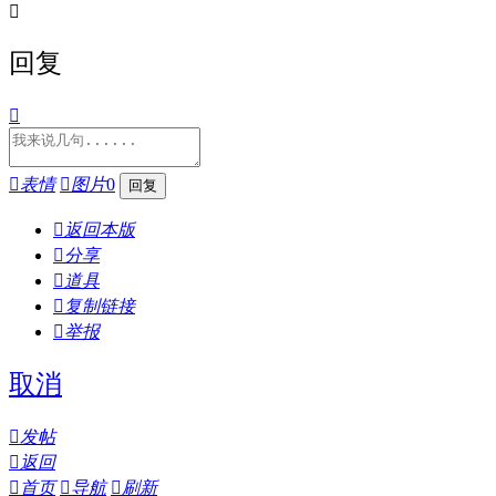

回复


表情

图片
0

返回本版

分享

道具

复制链接

举报
取消

发帖

返回

首页

导航

刷新