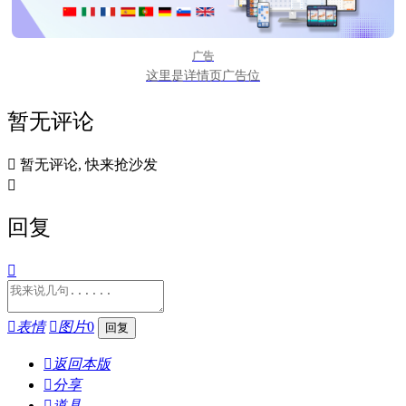
广告
这里是详情页广告位
暂无评论

暂无评论, 快来抢沙发

回复


表情

图片
0

返回本版

分享

道具