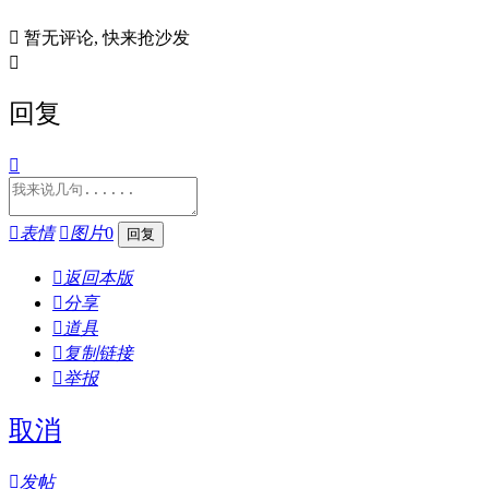

暂无评论, 快来抢沙发

回复


表情

图片
0

返回本版

分享

道具

复制链接

举报
取消

发帖