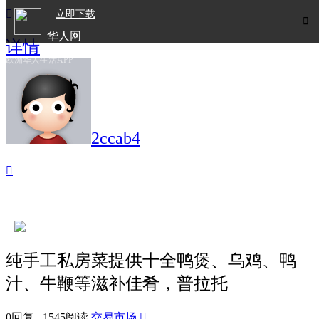

立即下载

华人网
详情
欧洲华人生活APP
2ccab4

纯手工私房菜提供十全鸭煲、乌鸡、鸭
汁、牛鞭等滋补佳肴，普拉托
0回复 1545阅读
交易市场
