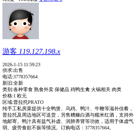
游客
119.127.198.x
2026-1-15 11:59:23
供求:
出售
电话:
3778357664
新旧:
全新
类别:
各种零食 熟食外卖 保健品 鸡鸭生禽 火锅相关 肉类
价格:
1 欧元
区域:
普拉托PRATO
纯手工私房菜提供十全鸭煲、乌鸡、鸭汁、牛鞭等滋补佳肴，
普拉托及周边地区可送货，另售糟糠白酒与糯米红酒，支持外
地邮寄。鸭汁具有益气补虚、润肺养肾等功效，适用于体虚气
弱、疲劳食欲不振等情况。订购电话：3778357664。