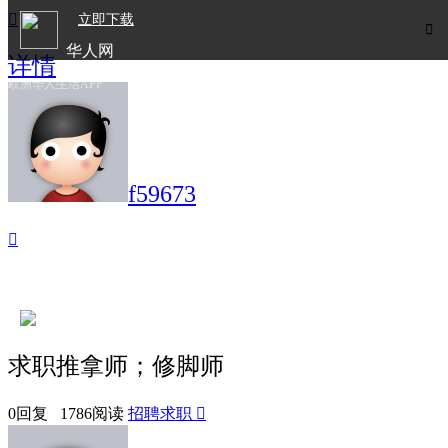

立即下载

华人网
详情
欧洲华人生活APP
f59673

求职推拿师；修脚师
0回复 1786阅读
招聘求职
