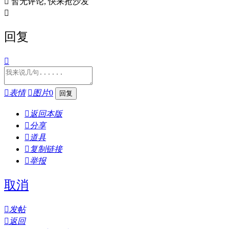

暂无评论, 快来抢沙发

回复


表情

图片
0

返回本版

分享

道具

复制链接

举报
取消

发帖

返回