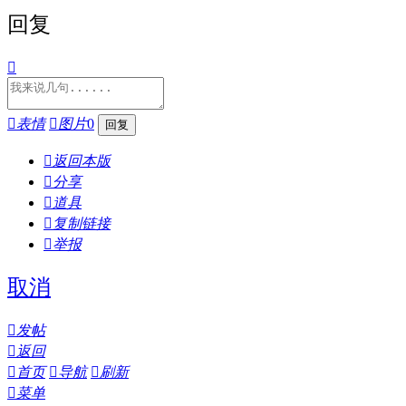
回复


表情

图片
0

返回本版

分享

道具

复制链接

举报
取消

发帖

返回

首页

导航

刷新

菜单