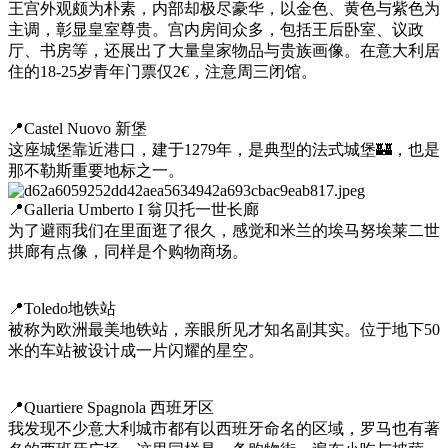
王宫外观颇为朴素，内部却极尽豪华，以金色、黄色与紫色为
主调，彰显皇室尊贵。宫内房间众多，包括王后卧室、议政
厅、书房等，还展出了大量皇家物品与贵族画像。在意大利居
住的18-25岁青年门票仅2€，注意周三闭馆。
📍Castel Nuovo 新堡
这座城堡靠近港口，建于1279年，是典型的法式城堡🏰，也是
那不勒斯重要地标之一。
📍Galleria Umberto I 翁贝托一世长廊
为了避雨我们在里面逛了很久，感觉和米兰的埃马努埃莱二世
拱廊有点像，同样是个购物商场。
📍Toledo地铁站
被称为欧洲最美地铁站，亲眼所见才知名副其实。位于地下50
米的车站被设计成一片闪耀的星空。
📍Quartiere Spagnola 西班牙区
我发现不少意大利城市都有以西班牙命名的区域，罗马也有著