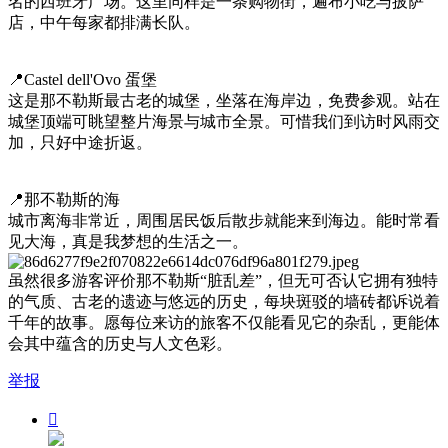
名的西班牙广场。这里同样是一条购物街，遍布小吃与披萨
店，中午每家都排满长队。
📍Castel dell'Ovo 蛋堡
这是那不勒斯最古老的城堡，坐落在海岸边，免费参观。站在
城堡顶端可眺望整片海景与城市全景。可惜我们到访时风雨交
加，只好中途折返。
📍那不勒斯的海
城市离海非常近，周围居民饭后散步就能来到海边。能时常看
见大海，真是我梦想的生活之一。
虽然很多游客评价那不勒斯“脏乱差”，但无可否认它拥有独特
的气质、古老的遗迹与悠远的历史，每块斑驳的墙砖都诉说着
千年的故事。愿每位来访的旅客不仅能看见它的杂乱，更能体
会其中蕴含的历史与人文色彩。
举报
