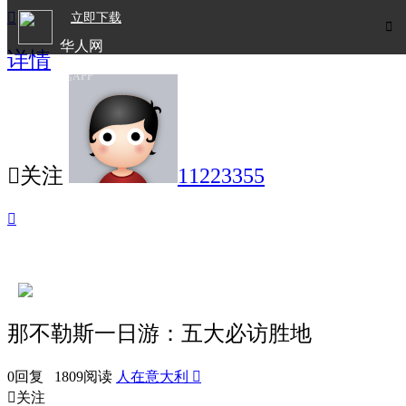

立即下载

华人网
详情
欧洲华人生活APP

关注
11223355

那不勒斯一日游：五大必访胜地
0回复 1809阅读
人在意大利


关注