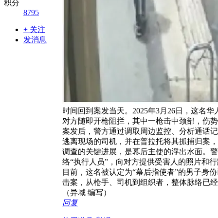
积分
8795
+ 关注
发消息
时间回到案发当天。2025年3月26日，这名
对方随即开枪阻拦，其中一枪击中颈部，伤势
案发后，警方通过调取周边监控、分析通话记
逃离现场的司机，并在普拉托将其抓捕归案，
调查的关键进展，是幕后主使的浮出水面。警
络“执行人员”，向对方提供受害人的照片和
目前，这名被认定为“幕后指使者”的男子身
击案，从枪手、司机到组织者，整体脉络已经
（异域 编写）
回复