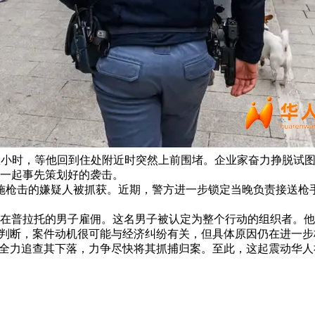
踪了他数小时，等他回到住处附近时突然上前围堵。企业家奋力挣脱试
一起事先策划好的袭击。
实施枪击的嫌疑人被抓获。近期，警方进一步锁定当晚负责接送枪
动在普拉托的男子雇佣。这名男子被认定为整个行动的组织者。
步判断，案件动机很可能与经济纠纷有关，但具体原因仍在进一步
在全力追查其下落，力争尽快将其抓捕归案。至此，这起震动华人