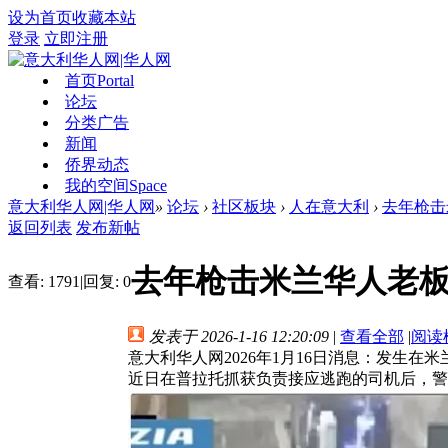
设为首页
收藏本站
登录
立即注册
首页
Portal
论坛
分类广告
新闻
侨界动态
我的空间
Space
意大利华人网|华人网
»
论坛
›
社区板块
›
人在意大利
›
去年枪击
返回列表
发布新帖
去年枪击米兰华人老
查看:
1791
|
回复:
0
发表于 2026-1-16 12:20:09
|
查看全部
|
阅读
意大利华人网2026年1月16日消息：发生在
近日在普拉托抓获负责接应逃跑的司机后，警