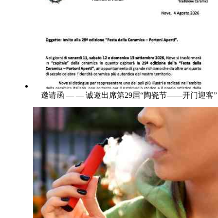
邀请函 — — 诚邀出席第29届“陶瓷节——开门迎客”