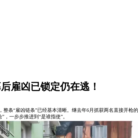
幕后雇凶已锁定仍在逃！
追查，整条“雇凶链条”已经基本清晰。继去年6月抓获两名直接开枪
”，一步步推进到“是谁指使”。