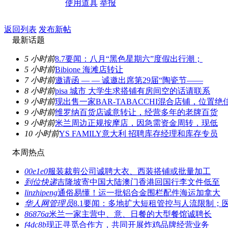
使用道具
举报
返回列表
发布新帖
最新话题
5 小时前
8.7要闻：八月“黑色星期六”度假出行潮；
5 小时前
Bibione 海滩店转让
7 小时前
邀请函 — — 诚邀出席第29届“陶瓷节——
8 小时前
pisa 城市 大学生求搭铺有房间空的话请联系
9 小时前
现出售一家BAR-TABACCHI混合店铺，位置绝
9 小时前
维罗纳百货店诚意转让，经营多年的老牌百货
9 小时前
米兰周边正规按摩店，因急需资金周转，现低
10 小时前
YS FAMILY意大利 招聘库存经理和库存专员
本周热点
00e1e0
服装裁剪公司诚聘大衣、西装搭铺或批量加工
到位快递
吉隆坡寄中国大陆澳门香港回国行李文件低至
linzhipeng
通俗易懂！运一批铝合金围栏配件海运加拿大
华人网管理员
8.1要闻：多地扩大短租管控与人流限制；
86876a
米兰一家主营中、意、日餐的大型餐馆诚聘长
f4dc8b
现正寻觅合作方，共同开展炸鸡品牌经营业务