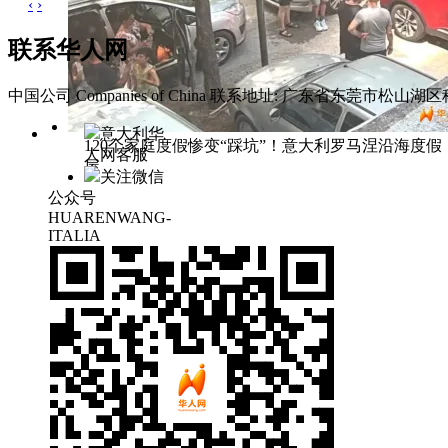
‹
›
联系华人网
中国公司 Companies of China
联系地址: 广东省东莞市松山湖区科
意大利华
120个家庭度假惨变“踩坑”！意大利罗马涅沿海度假
人网客服
屋
关注微信
公众号
HUARENWANG-
ITALIA