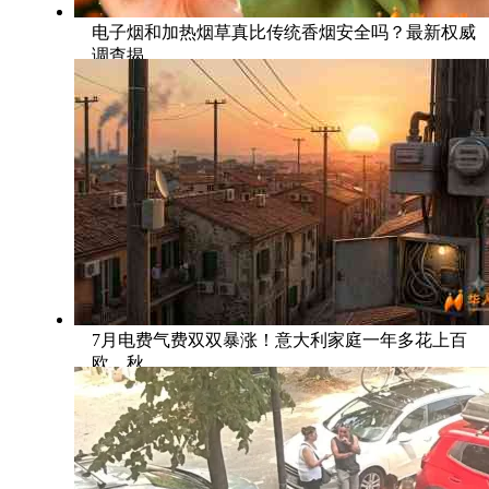
电子烟和加热烟草真比传统香烟安全吗？最新权威
调查揭
7月电费气费双双暴涨！意大利家庭一年多花上百
欧，秋