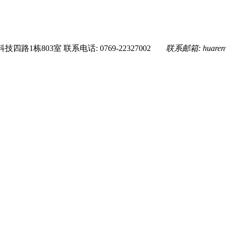
技四路1栋803室
联系电话: 0769-22327002
联系邮箱:
huare