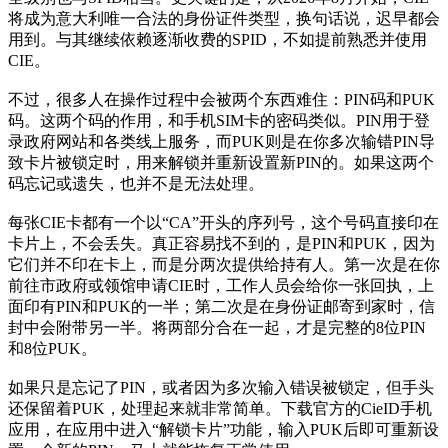
将成为意大利唯一合法的身份证件类型，换句话说，迟早都会
用到。与其继续依赖逐渐收费的SPID，不如提前熟悉并使用
CIE。
不过，很多人在操作过程中会被两个东西难住：PIN码和PUK
码。这两个码的作用，和手机SIM卡的密码类似。PIN用于登
录政府网站和各类线上服务，而PUK则是在你多次输错PIN导
致卡片被锁定时，用来解锁并重新设置新PIN的。如果这两个
码忘记或遗失，也并不是无法处理。
每张CIE卡都有一个以“CA”开头的序列号，这个号码直接印在
卡片上，不会丢失。真正容易找不到的，是PIN和PUK，因为
它们并不印在卡上，而是分两次提供给持有人。第一次是在你
前往市政府或领馆申请CIE时，工作人员会给你一张回执，上
面印有PIN和PUK的一半；第二次是在身份证邮寄到家时，信
封中会附带另一半。将两部分合在一起，才是完整的8位PIN
和8位PUK。
如果只是忘记了PIN，或者因为多次输入错误被锁定，但手头
还保留着PUK，处理起来就非常简单。下载官方的CieID手机
应用，在应用中进入“解锁卡片”功能，输入PUK后即可重新设