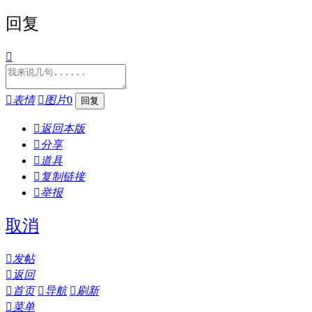
回复


表情

图片
0

返回本版

分享

道具

复制链接

举报
取消

发帖

返回

首页

导航

刷新

菜单