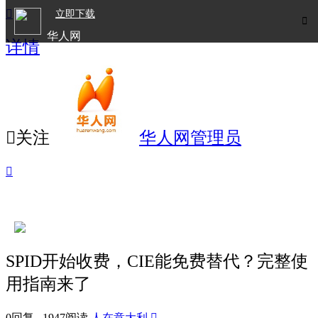

立即下载

华人网
详情
欧洲华人生活APP

关注
华人网管理员

SPID开始收费，CIE能免费替代？完整使
用指南来了
0回复 1947阅读
人在意大利
