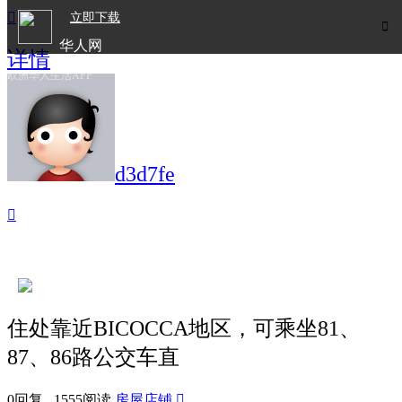

立即下载

华人网
详情
欧洲华人生活APP
d3d7fe

住处靠近BICOCCA地区，可乘坐81、
87、86路公交车直
0回复 1555阅读
房屋店铺
