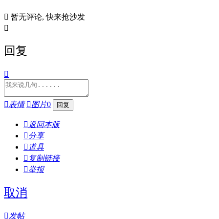

暂无评论, 快来抢沙发

回复


表情

图片
0

返回本版

分享

道具

复制链接

举报
取消

发帖