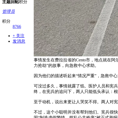
主题
回帖
积分
管理员
积分
8766
+ 关注
发消息
事情发生在费拉拉省的Cento市，地点就
力抢劫”的故事，向急救中心求助。
因为他们的描述听起来“情况严重”，急救中
可没过多久，事情就露了馅。医护人员和宪兵
终，在宪兵的追问下，两人只能低头承认：根
至于动机，说出来更让人哭笑不得。两人对宪
不过，这个小聪明并没有帮到他们。宪兵很快
因“制造虚假警情、扰乱公共秩序”被正式举