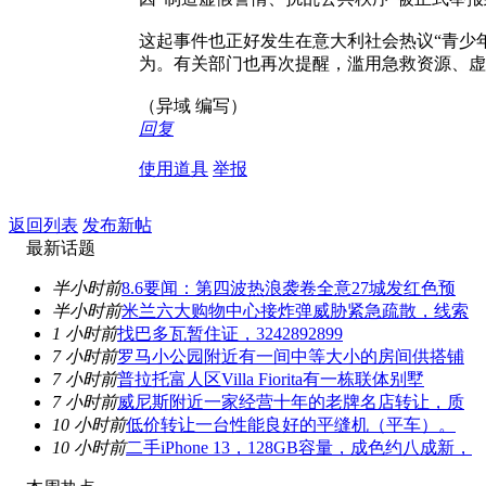
这起事件也正好发生在意大利社会热议“青少
为。有关部门也再次提醒，滥用急救资源、虚
（异域 编写）
回复
使用道具
举报
返回列表
发布新帖
最新话题
半小时前
8.6要闻：第四波热浪袭卷全意27城发红色预
半小时前
米兰六大购物中心接炸弹威胁紧急疏散，线索
1 小时前
找巴多瓦暂住证，3242892899
7 小时前
罗马小公园附近有一间中等大小的房间供搭铺
7 小时前
普拉托富人区Villa Fiorita有一栋联体别墅
7 小时前
威尼斯附近一家经营十年的老牌名店转让，质
10 小时前
低价转让一台性能良好的平缝机（平车）。
10 小时前
二手iPhone 13，128GB容量，成色约八成新，