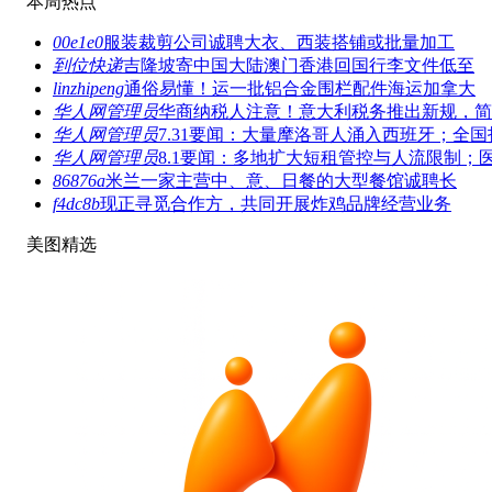
本周热点
00e1e0
服装裁剪公司诚聘大衣、西装搭铺或批量加工
到位快递
吉隆坡寄中国大陆澳门香港回国行李文件低至
linzhipeng
通俗易懂！运一批铝合金围栏配件海运加拿大
华人网管理员
华商纳税人注意！意大利税务推出新规，简
华人网管理员
7.31要闻：大量摩洛哥人涌入西班牙；全国
华人网管理员
8.1要闻：多地扩大短租管控与人流限制；
86876a
米兰一家主营中、意、日餐的大型餐馆诚聘长
f4dc8b
现正寻觅合作方，共同开展炸鸡品牌经营业务
美图精选