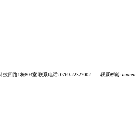
技四路1栋803室
联系电话: 0769-22327002
联系邮箱:
huare