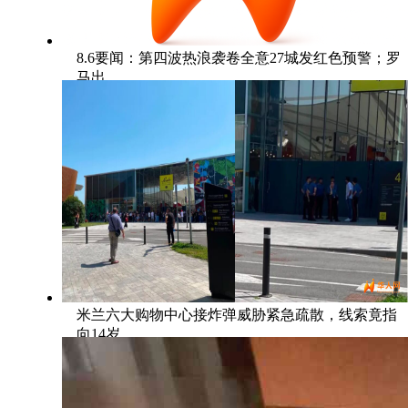
8.6要闻：第四波热浪袭卷全意27城发红色预警；罗
马出
米兰六大购物中心接炸弹威胁紧急疏散，线索竟指
向14岁