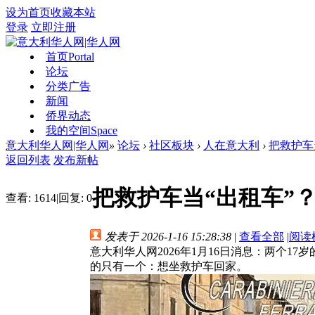
设为首页
收藏本站
登录
立即注册
首页
Portal
论坛
分类广告
新闻
侨界动态
我的空间
Space
意大利华人网|华人网
»
论坛
›
社区板块
›
人在意大利
›
把救护车
返回列表
发布新帖
把救护车当“出租车”
查看:
1614
|
回复:
0
发表于 2026-1-16 15:28:38
|
查看全部
|
阅读
意大利华人网2026年1月16日消息：两个
的只有一个：想坐救护车回家。