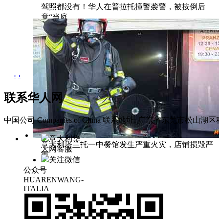
驾照都没有！华人在普拉托撞警袭警，被按倒后
竟“当庭
‹
›
联系华人网
中国公司 Companies of China
联系地址: 广东省东莞市松山湖区科
意大利华
意大利塔兰托一中餐馆发生严重火灾，店铺损毁严
人网客服
重
关注微信
公众号
HUARENWANG-
ITALIA