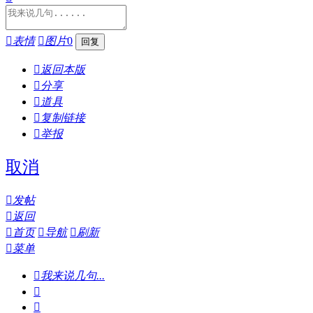

表情

图片
0

返回本版

分享

道具

复制链接

举报
取消

发帖

返回

首页

导航

刷新

菜单

我来说几句...

