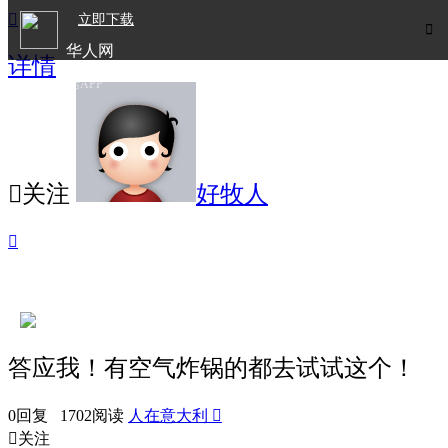

立即下载

华人网
详情
欧洲华人生活APP

关注
好牧人

答应我！有空气炸锅的都去试试这个！
0回复 1702阅读
人在意大利


关注