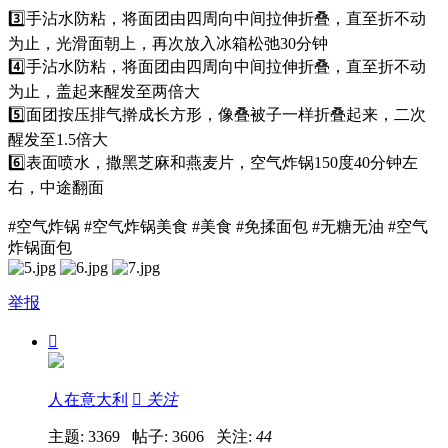
3️⃣手沾水防粘，将面团由四周向中间拉伸折叠，直至折不动
为止，光滑面朝上，再次放入冰箱松弛30分钟
4️⃣手沾水防粘，将面团由四周向中间拉伸折叠，直至折不动
为止，盖起来醒发至两倍大
5️⃣面团按压排气擀成长方形，像叠被子一样折叠起来，二次
醒发至1.5倍大
6️⃣表面喷水，撒黑芝麻和燕麦片，空气炸锅150度40分钟左
右，中途翻面
#空气炸锅 #空气炸锅美食 #美食 #免揉面包 #无糖无油 #空气
炸锅面包
举报

人在意大利

关注
主题: 3369 帖子: 3606
关注:
44