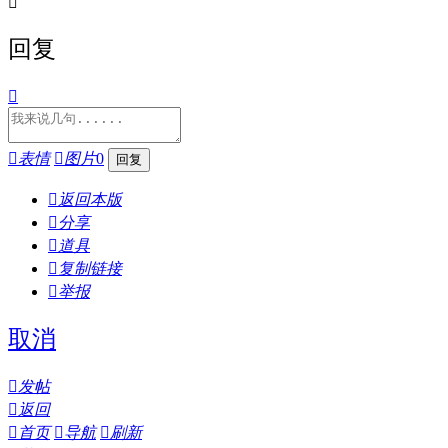

回复


表情

图片
0

返回本版

分享

道具

复制链接

举报
取消

发帖

返回

首页

导航

刷新