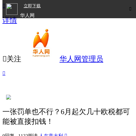

立即下载

华人网
详情
欧洲华人生活APP

关注
华人网管理员

一张罚单也不行？6月起欠几十欧税都可
能被直接扣钱！
0回复 1122阅读
人在意大利
