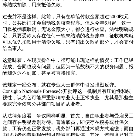
冻结或扣除，用来抵偿欠款。
过去并不是这样。此前，只有在单笔付款金额超过5000欧元
时，公共部门才会启动税务核查程序。但从今年6月起，这一
门槛被彻底取消，无论金额大小，都会进行核查。法律明确规
定，只要受款人存在任何一笔未结清的税务账单，征收机构就
可以优先扣款用于清偿欠税，只有超出欠款的部分，才会支付
给当事人。
这意味着，在现实操作中，很可能出现这样的情况：工作已经
完成、合同也没有问题，但因为一笔数额不大的税务问题，报
酬却迟迟不到账，甚至被直接扣完。
该规定一经公布，就在专业人士群体中引发强烈反弹。
Consiglio Nazionale Forense公开批评这一机制具有压迫性和歧
视性，认为它可能严重影响专业人士正常执业，尤其是那些主
要或完全依赖公共部门项目的从业者。
从法律角度看，争议同样明显。首先，自由职业者与受雇员工
之间存在明显差别对待。普通雇员，即便存在税务或社保欠
款，工资仍会正常发放，税务部门再通过常规方式追缴；而自
由职业者的劳动报酬却可能被直接暂停。其次，该制度只对主