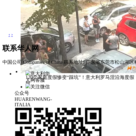
‹
›
联系华人网
中国公司 Companies of China
联系地址: 广东省东莞市松山湖区科
意大利华
120个家庭度假惨变“踩坑”！意大利罗马涅沿海度假
人网客服
屋
关注微信
公众号
HUARENWANG-
ITALIA