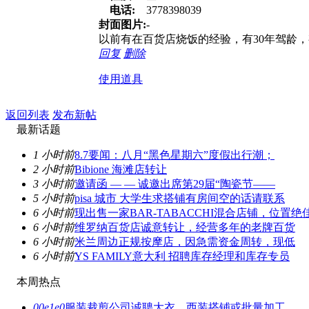
电话:
3778398039
封面图片:
-
以前有在百货店烧饭的经验，有30年驾龄
回复
删除
使用道具
返回列表
发布新帖
最新话题
1 小时前
8.7要闻：八月“黑色星期六”度假出行潮；
2 小时前
Bibione 海滩店转让
3 小时前
邀请函 — — 诚邀出席第29届“陶瓷节——
5 小时前
pisa 城市 大学生求搭铺有房间空的话请联系
6 小时前
现出售一家BAR-TABACCHI混合店铺，位置绝
6 小时前
维罗纳百货店诚意转让，经营多年的老牌百货
6 小时前
米兰周边正规按摩店，因急需资金周转，现低
6 小时前
YS FAMILY意大利 招聘库存经理和库存专员
本周热点
00e1e0
服装裁剪公司诚聘大衣、西装搭铺或批量加工