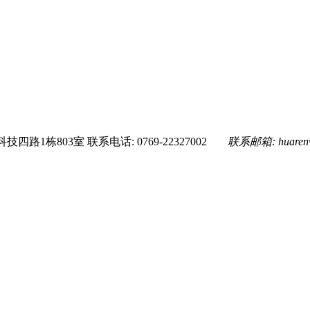
技四路1栋803室
联系电话: 0769-22327002
联系邮箱:
huare