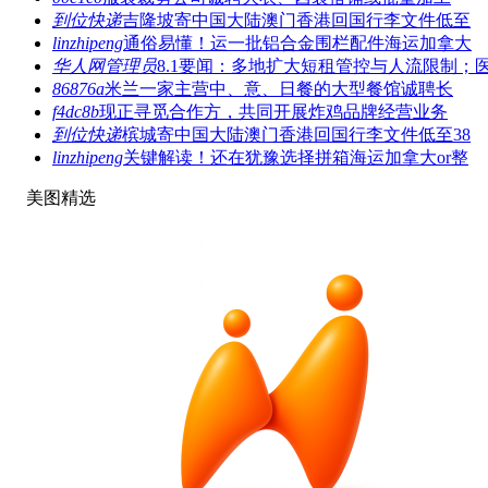
到位快递
吉隆坡寄中国大陆澳门香港回国行李文件低至
linzhipeng
通俗易懂！运一批铝合金围栏配件海运加拿大
华人网管理员
8.1要闻：多地扩大短租管控与人流限制；
86876a
米兰一家主营中、意、日餐的大型餐馆诚聘长
f4dc8b
现正寻觅合作方，共同开展炸鸡品牌经营业务
到位快递
槟城寄中国大陆澳门香港回国行李文件低至38
linzhipeng
关键解读！还在犹豫选择拼箱海运加拿大or整
美图精选