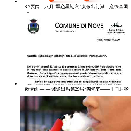
8.7要闻：八月“黑色星期六”度假出行潮；意铁全国
上
邀请函 — — 诚邀出席第29届“陶瓷节——开门迎客”