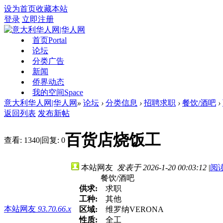
设为首页
收藏本站
登录
立即注册
首页
Portal
论坛
分类广告
新闻
侨界动态
我的空间
Space
意大利华人网|华人网
»
论坛
›
分类信息
›
招聘求职
›
餐饮/酒吧
›
返回列表
发布新帖
百货店烧饭工
查看:
1340
|
回复:
0
本站网友
发表于 2026-1-20 00:03:12
|
阅
餐饮/酒吧
供求:
求职
工种:
其他
本站网友
93.70.66.x
区域:
维罗纳VERONA
性质:
全工