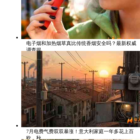
电子烟和加热烟草真比传统香烟安全吗？最新权威
调查揭
7月电费气费双双暴涨！意大利家庭一年多花上百
欧，秋