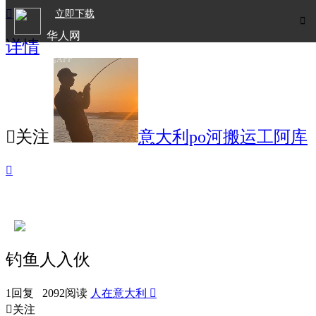

立即下载

华人网
详情
欧洲华人生活APP

关注
意大利po河搬运工阿库

钓鱼人入伙
1回复 2092阅读
人在意大利


关注