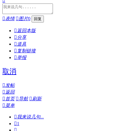


表情

图片
0

返回本版

分享

道具

复制链接

举报
取消

发帖

返回

首页

导航

刷新

菜单

我来说几句...

1
