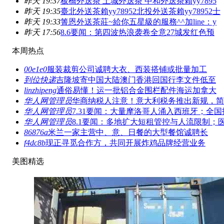
昨天 19:37
板橋外送茶 土城外送茶 中和外送茶賴yy7895
昨天 19:35
臺北外送茶賴yy78952北投外送茶賴yy78952士
昨天 19:33
箐恩外送茶莊~給你五星級的服務^^加line：y
昨天 17:56
8.6要闻：第四波热浪袭卷全意27城发红色预
本周热点
00e1e0
服装裁剪公司诚聘大衣、西装搭铺或批量加工
到位快递
吉隆坡寄中国大陆澳门香港回国行李文件低至
linzhipeng
通俗易懂！运一批铝合金围栏配件海运加拿大
华人网管理员
华商纳税人注意！意大利税务推出新规，简
华人网管理员
7.31要闻：大量摩洛哥人涌入西班牙；全国
华人网管理员
8.1要闻：多地扩大短租管控与人流限制；
86876a
米兰一家主营中、意、日餐的大型餐馆诚聘长
f4dc8b
现正寻觅合作方，共同开展炸鸡品牌经营业务
美图精选