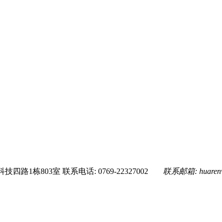
技四路1栋803室
联系电话: 0769-22327002
联系邮箱:
huare