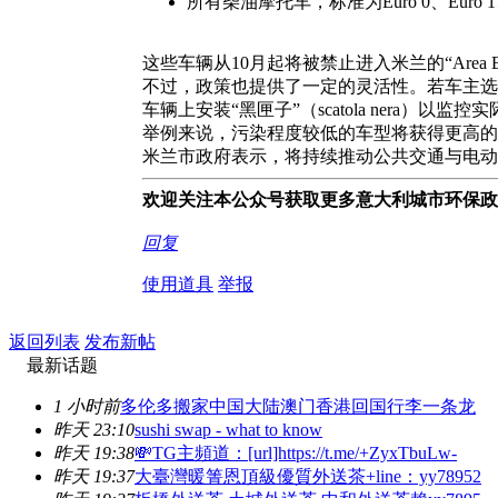
所有柴油摩托车，标准为Euro 0、Euro 1、E
这些车辆从10月起将被禁止进入米兰的“Ar
不过，政策也提供了一定的灵活性。若车主选
车辆上安装“黑匣子”（scatola nera
举例来说，污染程度较低的车型将获得更高
米兰市政府表示，将持续推动公共交通与电动
欢迎关注本公众号获取更多意大利城市环保政
回复
使用道具
举报
返回列表
发布新帖
最新话题
1 小时前
多伦多搬家中国大陆澳门香港回国行李一条龙
昨天 23:10
sushi swap - what to know
昨天 19:38
💸TG主頻道：[url]https://t.me/+ZyxTbuLw-
昨天 19:37
大臺灣暖箐恩頂級優質外送茶+line：yy78952