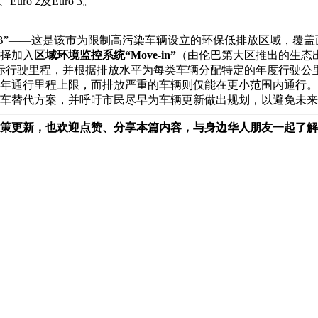
uro 2及Euro 3。
ea B”——这是该市为限制高污染车辆设立的环保低排放区域，
择加入
区域环境监控系统“Move-in”
（由伦巴第大区推出的生态出
）以监控实际行驶里程，并根据排放水平为每类车辆分配特定的年度行驶公
的年通行里程上限，而排放严重的车辆则仅能在更小范围内通行。
车替代方案，并呼吁市民尽早为车辆更新做出规划，以避免未来
策更新，也欢迎点赞、分享本篇内容，与身边华人朋友一起了解