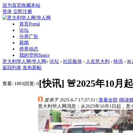
设为首页
收藏本站
登录
立即注册
首页
Portal
论坛
分类广告
新闻
侨界动态
我的空间
Space
意大利华人网|华人网
»
论坛
›
社区板块
›
人在意大利
›
快讯
›

返回列表
发布新帖
[快讯]
🚨2025年1
查看:
1883
|
回复:
0
发表于 2025-6-7 17:37:51
|
查看全部
|
阅读
意大利华人网消息：从2025年10月1日起