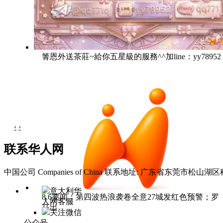
箐恩外送茶莊~給你五星級的服務^^加line：yy78952
‹
›
联系华人网
中国公司 Companies of China
联系地址: 广东省东莞市松山湖区科
意大利华
8.6要闻：第四波热浪袭卷全意27城发红色预警；罗
人网客服
马出
关注微信
公众号