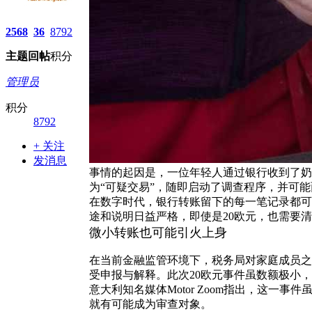
2568
36
8792
主题
回帖
积分
管理员
积分
8792
+ 关注
发消息
事情的起因是，一位年轻人通过银行收到了奶奶的一
为“可疑交易”，随即启动了调查程序，并可
在数字时代，银行转账留下的每一笔记录都可
途和说明日益严格，即使是20欧元，也需要清
微小转账也可能引火上身
在当前金融监管环境下，税务局对家庭成员之
受申报与解释。此次20欧元事件虽数额极小
意大利知名媒体Motor Zoom指出，这
就有可能成为审查对象。