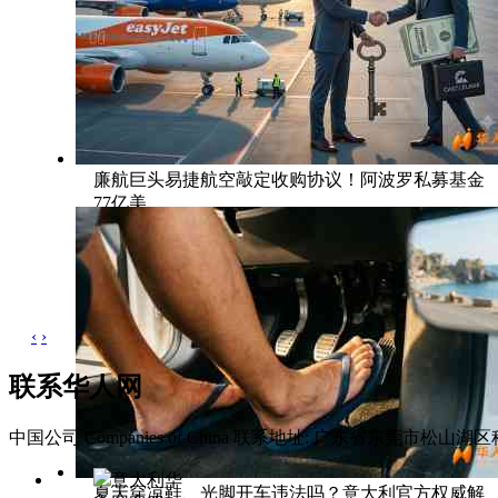
廉航巨头易捷航空敲定收购协议！阿波罗私募基金
77亿美
‹
›
联系华人网
中国公司 Companies of China
联系地址: 广东省东莞市松山湖区科
意大利华
夏天穿凉鞋、光脚开车违法吗？意大利官方权威解