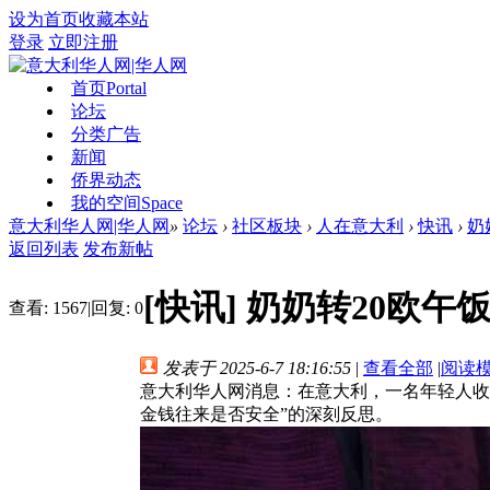
设为首页
收藏本站
登录
立即注册
首页
Portal
论坛
分类广告
新闻
侨界动态
我的空间
Space
意大利华人网|华人网
»
论坛
›
社区板块
›
人在意大利
›
快讯
›
奶
返回列表
发布新帖
[快讯]
奶奶转20欧午
查看:
1567
|
回复:
0
发表于 2025-6-7 18:16:55
|
查看全部
|
阅读
意大利华人网消息：在意大利，一名年轻人收
金钱往来是否安全”的深刻反思。