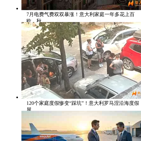
7月电费气费双双暴涨！意大利家庭一年多花上百
欧，秋
120个家庭度假惨变“踩坑”！意大利罗马涅沿海度假
屋