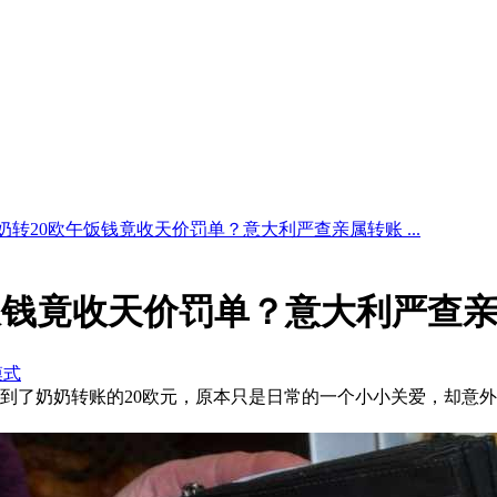
奶转20欧午饭钱竟收天价罚单？意大利严查亲属转账 ...
饭钱竟收天价罚单？意大利严查
模式
到了奶奶转账的20欧元，原本只是日常的一个小小关爱，却意