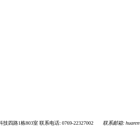
技四路1栋803室
联系电话: 0769-22327002
联系邮箱:
huare