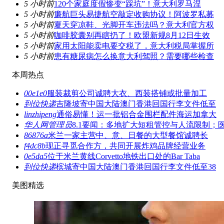
5 小时前
120个家庭度假惨变“踩坑”！意大利罗马涅
5 小时前
廉航巨头易捷航空敲定收购协议！阿波罗私募
5 小时前
夏天穿凉鞋、光脚开车违法吗？意大利官方权
5 小时前
咖啡胶囊别再瞎扔了！欧盟新规8月12日生效
5 小时前
家用太阳能卖电要交税了，意大利税局掌握所
5 小时前
患有糖尿病怎么换意大利驾照？需要哪些检查
本周热点
00e1e0
服装裁剪公司诚聘大衣、西装搭铺或批量加工
到位快递
吉隆坡寄中国大陆澳门香港回国行李文件低至
linzhipeng
通俗易懂！运一批铝合金围栏配件海运加拿大
华人网管理员
8.1要闻：多地扩大短租管控与人流限制；
86876a
米兰一家主营中、意、日餐的大型餐馆诚聘长
f4dc8b
现正寻觅合作方，共同开展炸鸡品牌经营业务
0e5da5
位于米兰黄线Corvetto地铁出口处的Bar Taba
到位快递
槟城寄中国大陆澳门香港回国行李文件低至38
美图精选