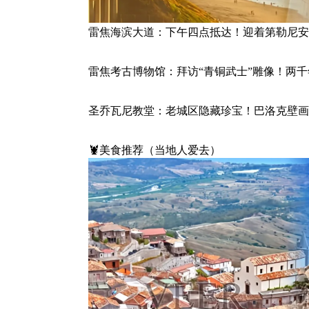
雷焦海滨大道：下午四点抵达！迎着第勒尼安
雷焦考古博物馆：拜访“青铜武士”雕像！两千年
圣乔瓦尼教堂：老城区隐藏珍宝！巴洛克壁画
🦞美食推荐（当地人爱去）