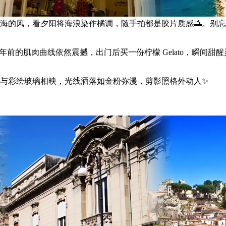
海的风，看夕阳将海浪染作橘调，随手拍都是胶片质感🌅。别
前的肌肉曲线依然震撼，出门后买一份柠檬 Gelato，瞬间甜醒
与彩绘玻璃相映，光线洒落如金粉弥漫，剪影照格外动人✨