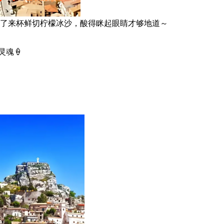
忘了来杯鲜切柠檬冰沙，酸得眯起眼睛才够地道～
灵魂🍦