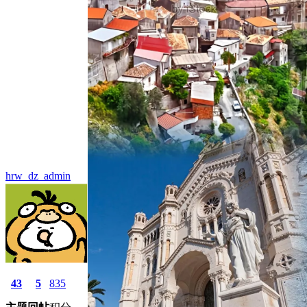
hrw_dz_admin
43
5
835