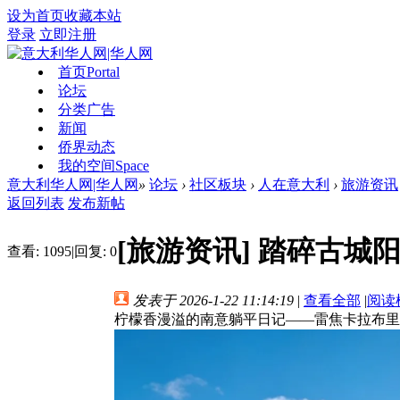
设为首页
收藏本站
登录
立即注册
首页
Portal
论坛
分类广告
新闻
侨界动态
我的空间
Space
意大利华人网|华人网
»
论坛
›
社区板块
›
人在意大利
›
旅游资讯
返回列表
发布新帖
[旅游资讯]
踏碎古城阳
查看:
1095
|
回复:
0
发表于 2026-1-22 11:14:19
|
查看全部
|
阅读
柠檬香漫溢的南意躺平日记——雷焦卡拉布里