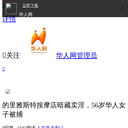

立即下载

华人网
详情
欧洲华人生活APP

关注
华人网管理员

的里雅斯特按摩店暗藏卖淫，56岁华人女
子被捕
0回复 1341阅读
人在意大利
